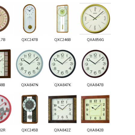
17B
QXC247B
QXC246B
QXA856G
48B
QXA847N
QXA847K
QXA847B
02R
QXC245B
QXA842Z
QXA842B