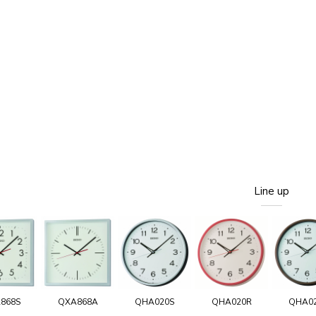
Line up
868S
QXA868A
QHA020S
QHA020R
QHA0