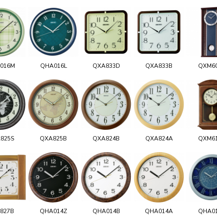
016M
QHA016L
QXA833D
QXA833B
QXM6
825S
QXA825B
QXA824B
QXA824A
QXM6
827B
QHA014Z
QHA014B
QHA014A
QHA0