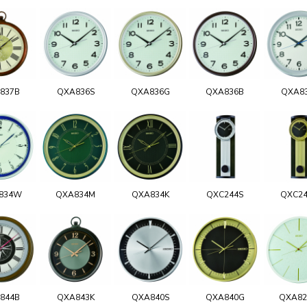
837B
QXA836S
QXA836G
QXA836B
QXA8
834W
QXA834M
QXA834K
QXC244S
QXC2
844B
QXA843K
QXA840S
QXA840G
QXA8