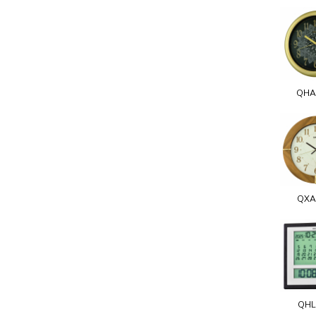
QHA
QXA
QHL