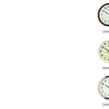
QXA
QHA
QXA