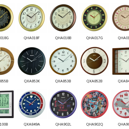
018G
QHA018F
QHA018B
QHA017G
QHA0
855B
QXA853K
QXA853B
QXA852B
QXA8
100B
QXA849A
QHA902L
QHA902Q
QHA9