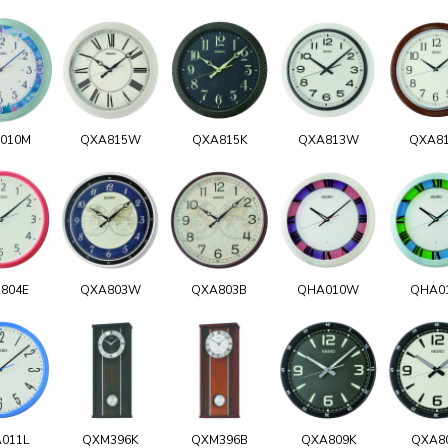
010M
QXA815W
QXA815K
QXA813W
QXA8
804E
QXA803W
QXA803B
QHA010W
QHA0
011L
QXM396K
QXM396B
QXA809K
QXA8