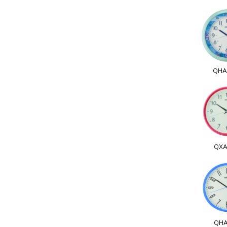
QHA
QXA
QHA