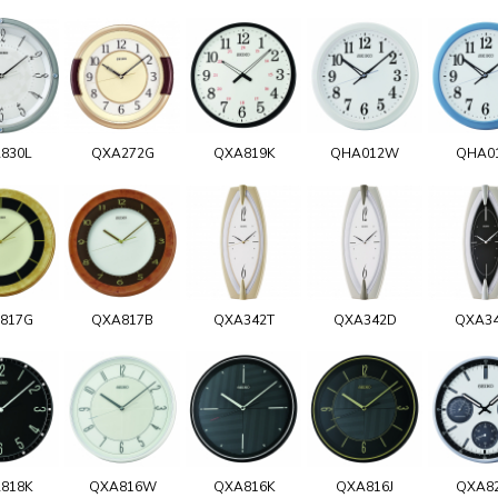
830L
QXA272G
QXA819K
QHA012W
QHA0
817G
QXA817B
QXA342T
QXA342D
QXA3
818K
QXA816W
QXA816K
QXA816J
QXA8