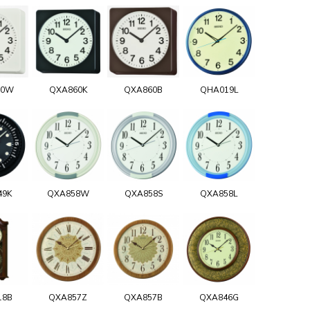
60W
QXA860K
QXA860B
QHA019L
49K
QXA858W
QXA858S
QXA858L
18B
QXA857Z
QXA857B
QXA846G