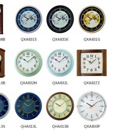
08B
QXA831S
QXA831K
QXA831G
10B
QXA832M
QXA832L
QXA827Z
13S
QHA013L
QHA013B
QXA830P