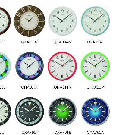
13B
QXA800Z
QXA804W
QXA804L
10L
QHA010K
QHA011R
QHA011M
09J
QXA791T
QXA791S
QXA791A