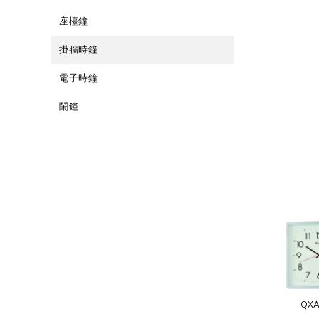
座檯鐘
掛牆時鐘
電子時鐘
鬧鐘
QXA