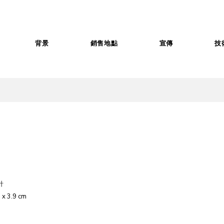
背景
銷售地點
宣傳
技
針
 x 3.9 cm