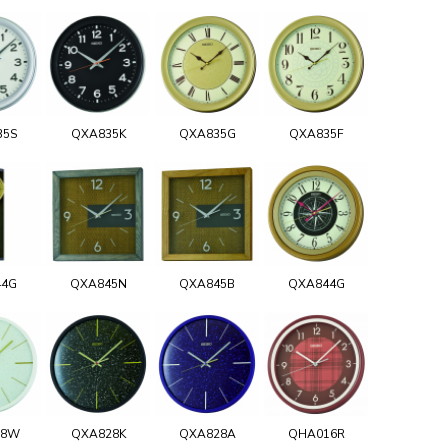
35S
QXA835K
QXA835G
QXA835F
44G
QXA845N
QXA845B
QXA844G
28W
QXA828K
QXA828A
QHA016R