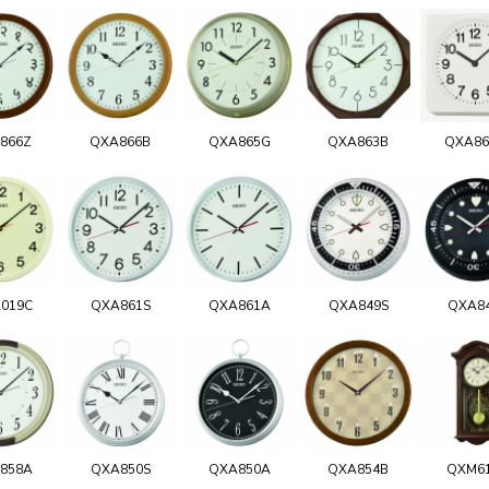
866Z
QXA866B
QXA865G
QXA863B
QXA8
019C
QXA861S
QXA861A
QXA849S
QXA8
858A
QXA850S
QXA850A
QXA854B
QXM6