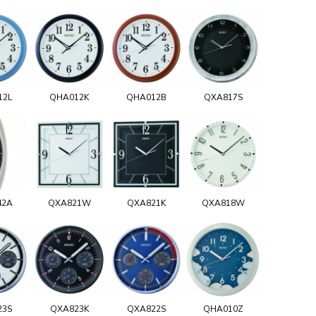
12L
QHA012K
QHA012B
QXA817S
42A
QXA821W
QXA821K
QXA818W
23S
QXA823K
QXA822S
QHA010Z