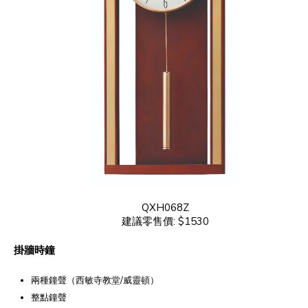
QXH068Z
建議零售價: $1530
掛牆時鐘
兩種鐘聲（西敏寺教堂/威靈頓）
整點鐘聲