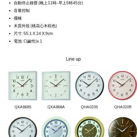
自動停止鐘聲 (晚上11時-早上5時45分)
音量控制
擺棰
木質外殼 (桃花心木棕色)
尺寸: 55.1 X 24 X 9cm
電池: C(鹼性)x 1
Line up
QXA868S
QXA868A
QHA020S
QHA020R