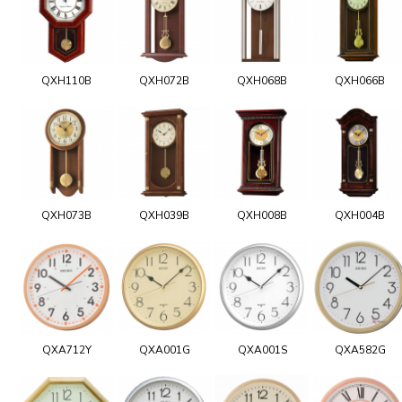
QXH110B
QXH072B
QXH068B
QXH066B
QXH073B
QXH039B
QXH008B
QXH004B
QXA712Y
QXA001G
QXA001S
QXA582G