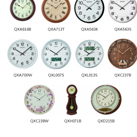
QXA616B
QXA713T
QXA563K
QXA563S
QXA700W
QXL007S
QXL013S
QXC237B
QXC238W
QXH071B
QXD215B