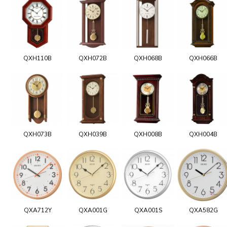
QXH110B
QXH072B
QXH068B
QXH066B
QXH073B
QXH039B
QXH008B
QXH004B
QXA712Y
QXA001G
QXA001S
QXA582G