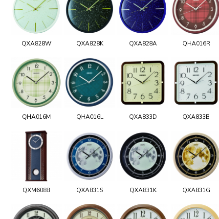
QXA828W
QXA828K
QXA828A
QHA016R
QHA016M
QHA016L
QXA833D
QXA833B
QXM608B
QXA831S
QXA831K
QXA831G