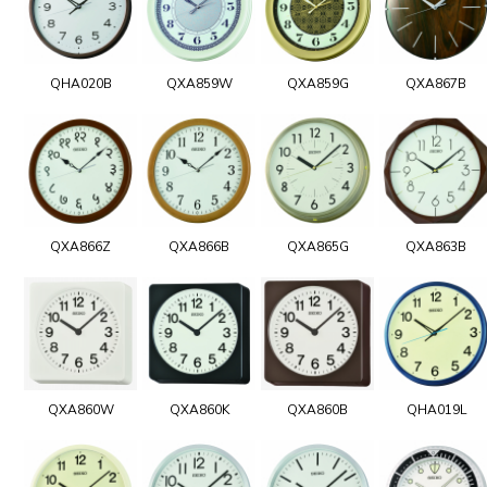
QHA020B
QXA859W
QXA859G
QXA867B
QXA866Z
QXA866B
QXA865G
QXA863B
QXA860W
QXA860K
QXA860B
QHA019L