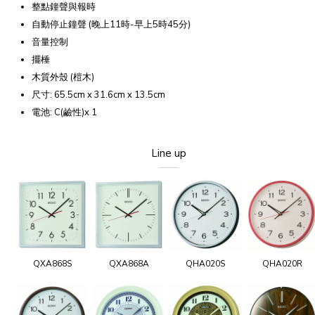
整點鐘聲與報時
自動停止鐘聲 (晚上11時-早上5時45分)
音量控制
擺棰
木質外殼 (榿木)
尺寸: 65.5cm x 31.6cm x 13.5cm
電池: C(鹼性)x 1
Line up
QXA868S
QXA868A
QHA020S
QHA020R