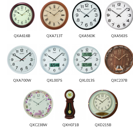
QXA616B
QXA713T
QXA563K
QXA563S
QXA700W
QXL007S
QXL013S
QXC237B
QXC238W
QXH071B
QXD215B