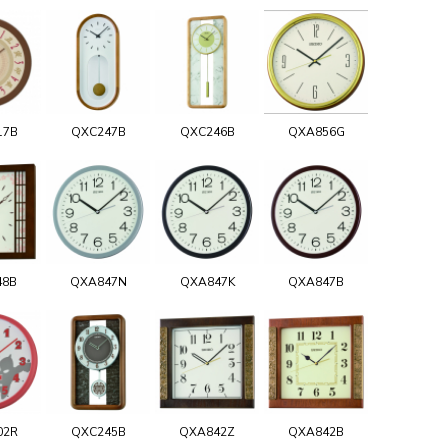
17B
QXC247B
QXC246B
QXA856G
48B
QXA847N
QXA847K
QXA847B
02R
QXC245B
QXA842Z
QXA842B