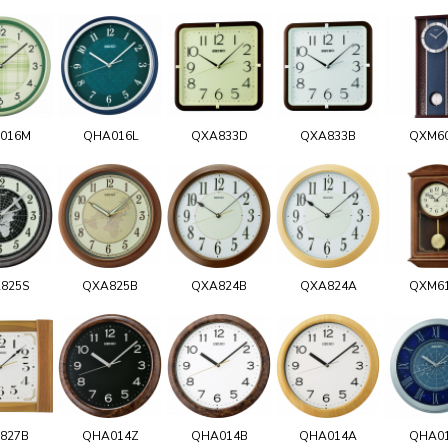
016M
QHA016L
QXA833D
QXA833B
QXM6
825S
QXA825B
QXA824B
QXA824A
QXM6
827B
QHA014Z
QHA014B
QHA014A
QHA0