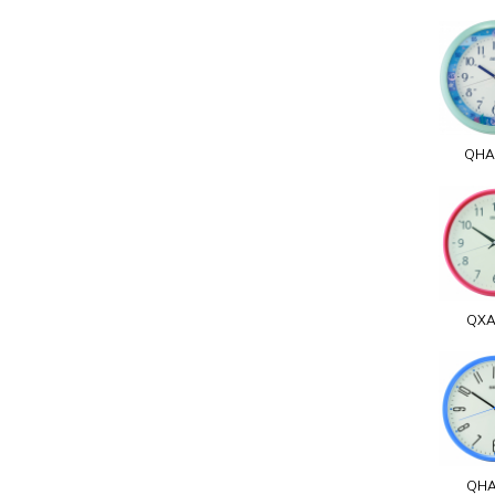
QHA
QXA
QHA