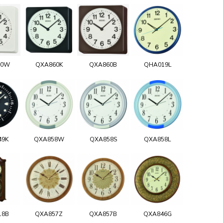
60W
QXA860K
QXA860B
QHA019L
49K
QXA858W
QXA858S
QXA858L
18B
QXA857Z
QXA857B
QXA846G