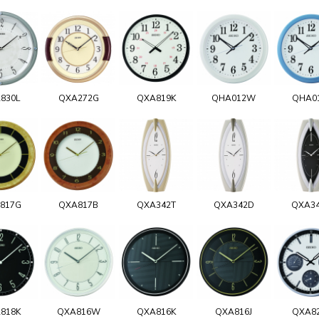
830L
QXA272G
QXA819K
QHA012W
QHA0
817G
QXA817B
QXA342T
QXA342D
QXA3
818K
QXA816W
QXA816K
QXA816J
QXA8