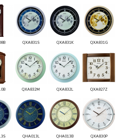
08B
QXA831S
QXA831K
QXA831G
10B
QXA832M
QXA832L
QXA827Z
13S
QHA013L
QHA013B
QXA830P