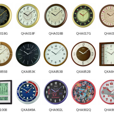
018G
QHA018F
QHA018B
QHA017G
QHA0
855B
QXA853K
QXA853B
QXA852B
QXA8
100B
QXA849A
QHA902L
QHA902Q
QHA9