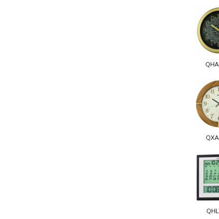
QHA
QXA
QHL