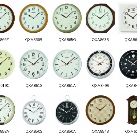
866Z
QXA866B
QXA865G
QXA863B
QXA8
019C
QXA861S
QXA861A
QXA849S
QXA8
858A
QXA850S
QXA850A
QXA854B
QXM6