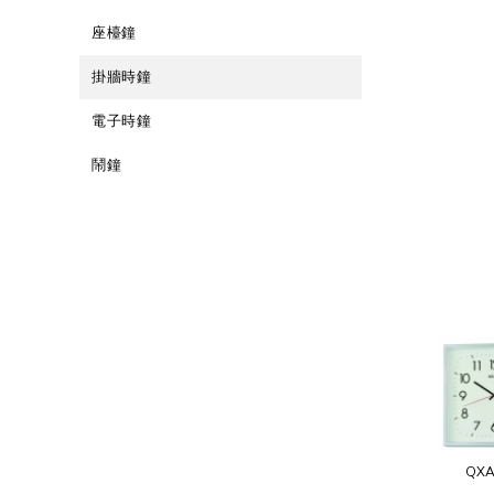
座檯鐘
掛牆時鐘
電子時鐘
鬧鐘
QXA