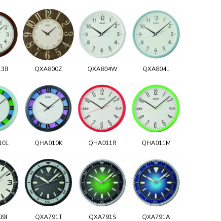
13B
QXA800Z
QXA804W
QXA804L
10L
QHA010K
QHA011R
QHA011M
09J
QXA791T
QXA791S
QXA791A