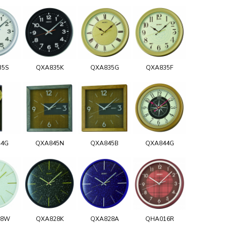
35S
QXA835K
QXA835G
QXA835F
44G
QXA845N
QXA845B
QXA844G
28W
QXA828K
QXA828A
QHA016R