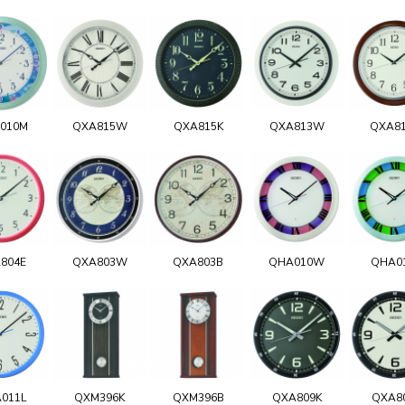
010M
QXA815W
QXA815K
QXA813W
QXA8
804E
QXA803W
QXA803B
QHA010W
QHA0
011L
QXM396K
QXM396B
QXA809K
QXA8