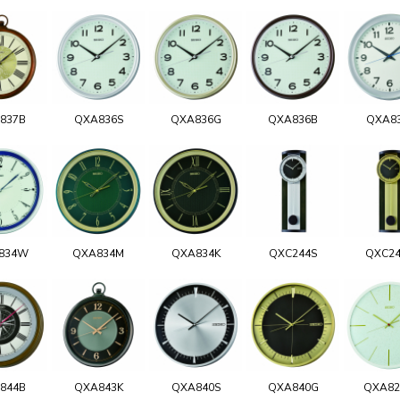
837B
QXA836S
QXA836G
QXA836B
QXA8
834W
QXA834M
QXA834K
QXC244S
QXC2
844B
QXA843K
QXA840S
QXA840G
QXA8