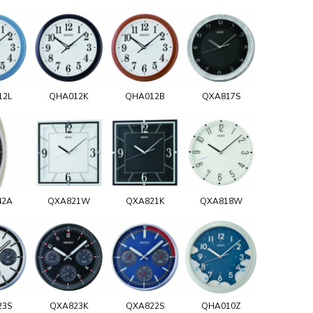
12L
QHA012K
QHA012B
QXA817S
42A
QXA821W
QXA821K
QXA818W
23S
QXA823K
QXA822S
QHA010Z