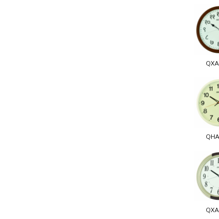
QXA
QHA
QXA