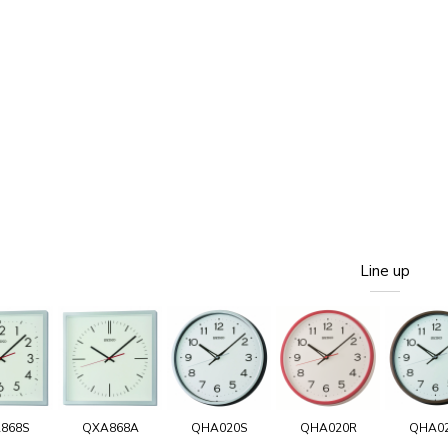
Line up
868S
QXA868A
QHA020S
QHA020R
QHA0