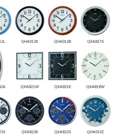
12L
QHA012K
QHA012B
QXA817S
42A
QXA821W
QXA821K
QXA818W
23S
QXA823K
QXA822S
QHA010Z