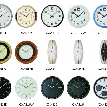
830L
QXA272G
QXA819K
QHA012W
QHA0
817G
QXA817B
QXA342T
QXA342D
QXA3
818K
QXA816W
QXA816K
QXA816J
QXA8