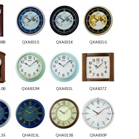
08B
QXA831S
QXA831K
QXA831G
10B
QXA832M
QXA832L
QXA827Z
13S
QHA013L
QHA013B
QXA830P