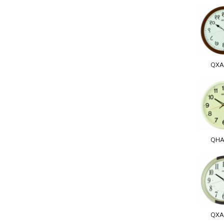
QXA
QHA
QXA