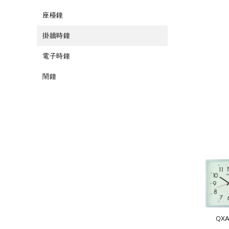
座檯鐘
掛牆時鐘
電子時鐘
鬧鐘
QXA