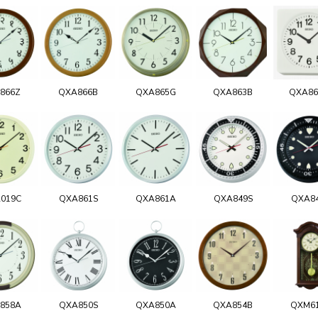
866Z
QXA866B
QXA865G
QXA863B
QXA8
019C
QXA861S
QXA861A
QXA849S
QXA8
858A
QXA850S
QXA850A
QXA854B
QXM6