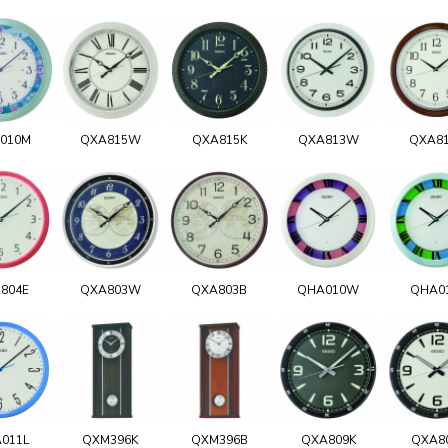
010M
QXA815W
QXA815K
QXA813W
QXA8
804E
QXA803W
QXA803B
QHA010W
QHA0
011L
QXM396K
QXM396B
QXA809K
QXA8