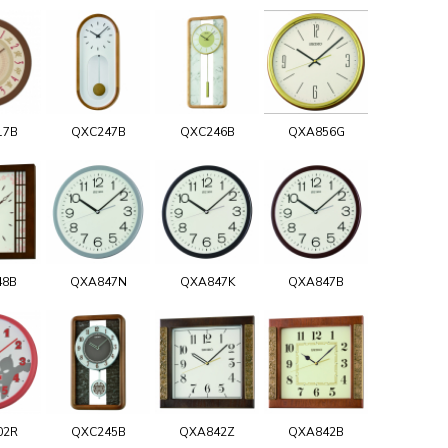
17B
QXC247B
QXC246B
QXA856G
48B
QXA847N
QXA847K
QXA847B
02R
QXC245B
QXA842Z
QXA842B