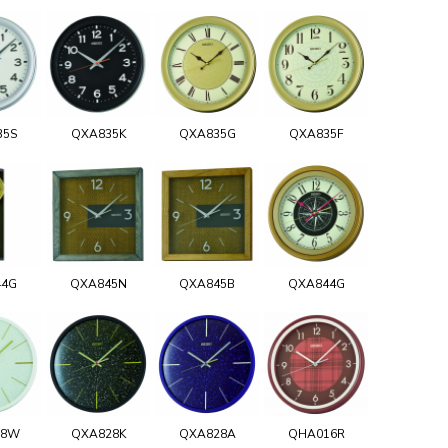
35S
QXA835K
QXA835G
QXA835F
44G
QXA845N
QXA845B
QXA844G
28W
QXA828K
QXA828A
QHA016R