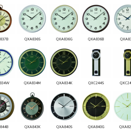
837B
QXA836S
QXA836G
QXA836B
QXA8
834W
QXA834M
QXA834K
QXC244S
QXC2
844B
QXA843K
QXA840S
QXA840G
QXA8