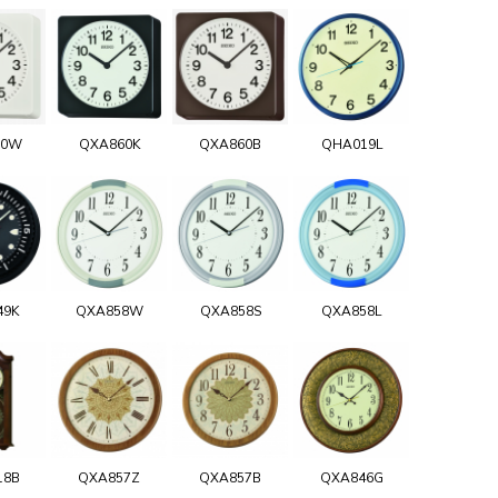
60W
QXA860K
QXA860B
QHA019L
49K
QXA858W
QXA858S
QXA858L
18B
QXA857Z
QXA857B
QXA846G