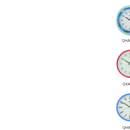
QHA
QXA
QHA