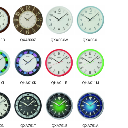
13B
QXA800Z
QXA804W
QXA804L
10L
QHA010K
QHA011R
QHA011M
09J
QXA791T
QXA791S
QXA791A