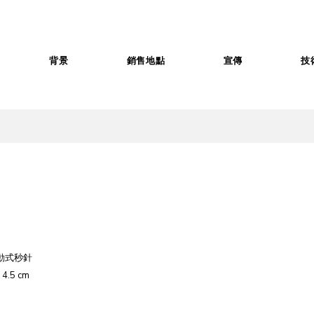
背景
銷售地點
宣傳
技
動式秒針
 4.5 cm