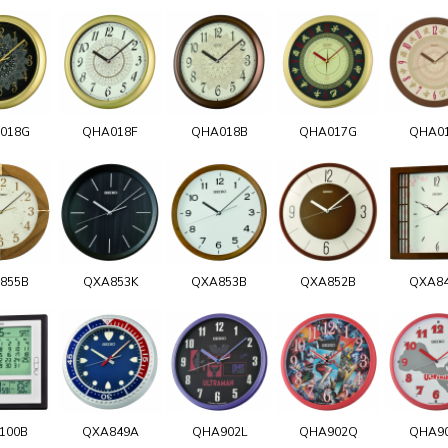
018G
QHA018F
QHA018B
QHA017G
QHA0
855B
QXA853K
QXA853B
QXA852B
QXA8
100B
QXA849A
QHA902L
QHA902Q
QHA9