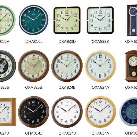
016M
QHA016L
QXA833D
QXA833B
QXM6
825S
QXA825B
QXA824B
QXA824A
QXM6
827B
QHA014Z
QHA014B
QHA014A
QHA0