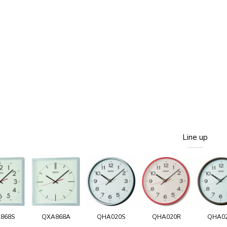
Line up
868S
QXA868A
QHA020S
QHA020R
QHA0