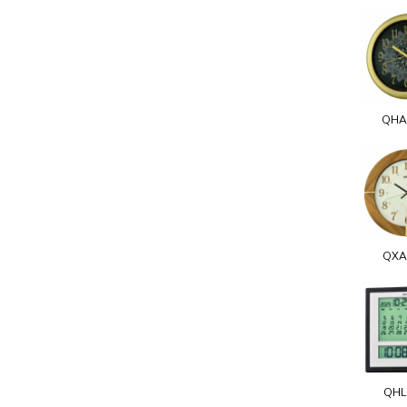
QHA
QXA
QHL