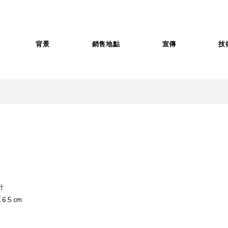
背景
銷售地點
宣傳
技
針
 6.5 cm