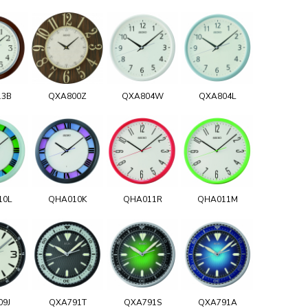
13B
QXA800Z
QXA804W
QXA804L
10L
QHA010K
QHA011R
QHA011M
09J
QXA791T
QXA791S
QXA791A