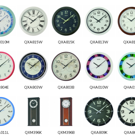
010M
QXA815W
QXA815K
QXA813W
QXA8
804E
QXA803W
QXA803B
QHA010W
QHA0
011L
QXM396K
QXM396B
QXA809K
QXA8