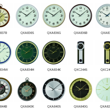
837B
QXA836S
QXA836G
QXA836B
QXA8
834W
QXA834M
QXA834K
QXC244S
QXC2
844B
QXA843K
QXA840S
QXA840G
QXA8