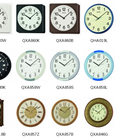
60W
QXA860K
QXA860B
QHA019L
49K
QXA858W
QXA858S
QXA858L
18B
QXA857Z
QXA857B
QXA846G