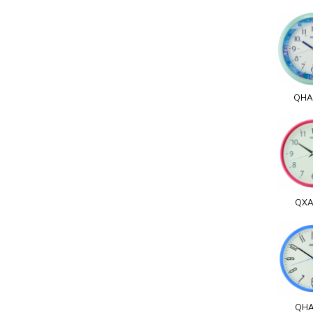
QHA
QXA
QHA