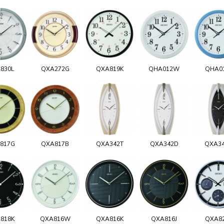
830L
QXA272G
QXA819K
QHA012W
QHA0
817G
QXA817B
QXA342T
QXA342D
QXA3
818K
QXA816W
QXA816K
QXA816J
QXA8