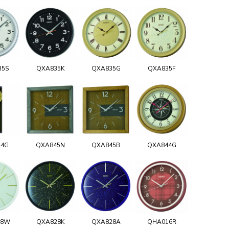
35S
QXA835K
QXA835G
QXA835F
44G
QXA845N
QXA845B
QXA844G
28W
QXA828K
QXA828A
QHA016R