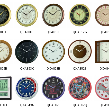
018G
QHA018F
QHA018B
QHA017G
QHA0
855B
QXA853K
QXA853B
QXA852B
QXA8
100B
QXA849A
QHA902L
QHA902Q
QHA9