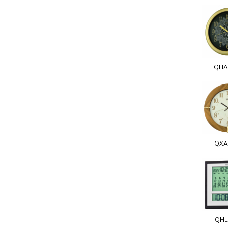
QHA
QXA
QHL