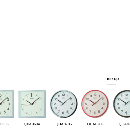
Line up
868S
QXA868A
QHA020S
QHA020R
QHA0