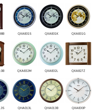
08B
QXA831S
QXA831K
QXA831G
10B
QXA832M
QXA832L
QXA827Z
13S
QHA013L
QHA013B
QXA830P