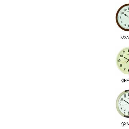
QXA
QHA
QXA