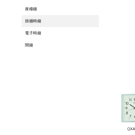
座檯鐘
掛牆時鐘
電子時鐘
鬧鐘
QXA