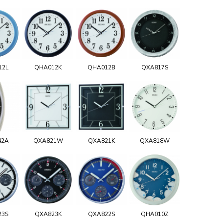
12L
QHA012K
QHA012B
QXA817S
42A
QXA821W
QXA821K
QXA818W
23S
QXA823K
QXA822S
QHA010Z