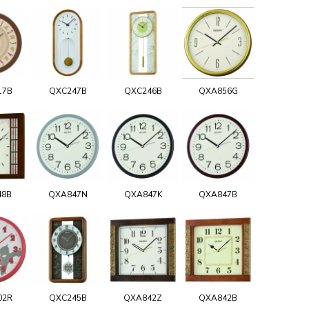
17B
QXC247B
QXC246B
QXA856G
48B
QXA847N
QXA847K
QXA847B
02R
QXC245B
QXA842Z
QXA842B