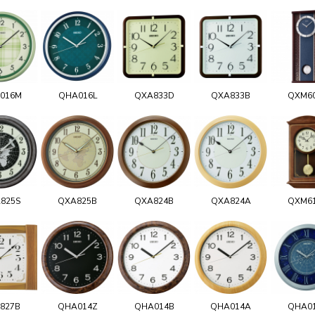
016M
QHA016L
QXA833D
QXA833B
QXM6
825S
QXA825B
QXA824B
QXA824A
QXM6
827B
QHA014Z
QHA014B
QHA014A
QHA0