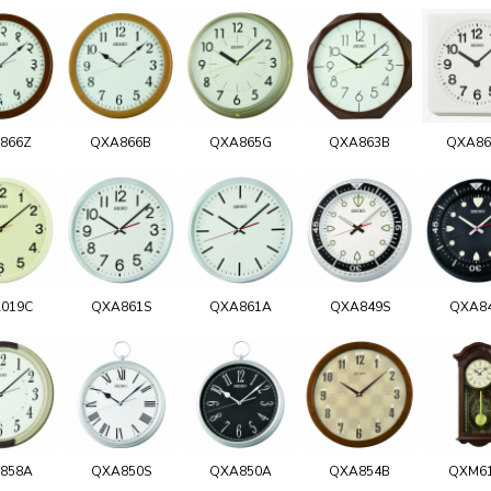
866Z
QXA866B
QXA865G
QXA863B
QXA8
019C
QXA861S
QXA861A
QXA849S
QXA8
858A
QXA850S
QXA850A
QXA854B
QXM6