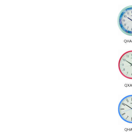
QHA
QXA
QHA