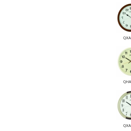
QXA
QHA
QXA