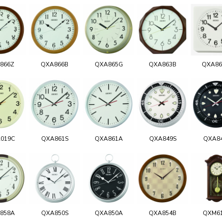
866Z
QXA866B
QXA865G
QXA863B
QXA8
019C
QXA861S
QXA861A
QXA849S
QXA8
858A
QXA850S
QXA850A
QXA854B
QXM6