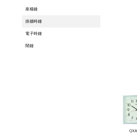
座檯鐘
掛牆時鐘
電子時鐘
鬧鐘
QXA