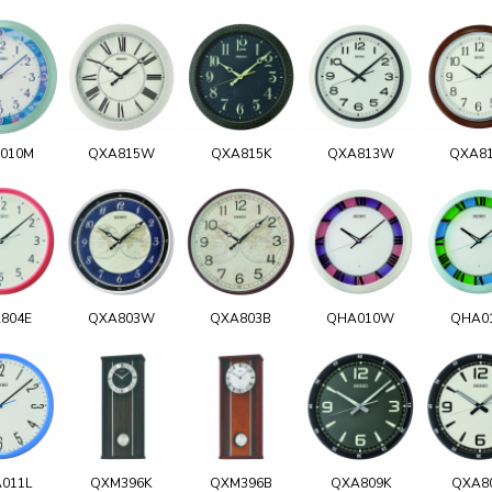
010M
QXA815W
QXA815K
QXA813W
QXA8
804E
QXA803W
QXA803B
QHA010W
QHA0
011L
QXM396K
QXM396B
QXA809K
QXA8