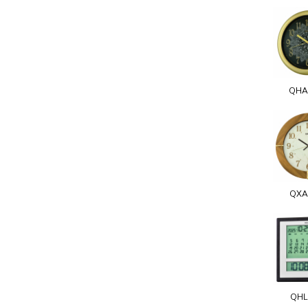
QHA
QXA
QHL