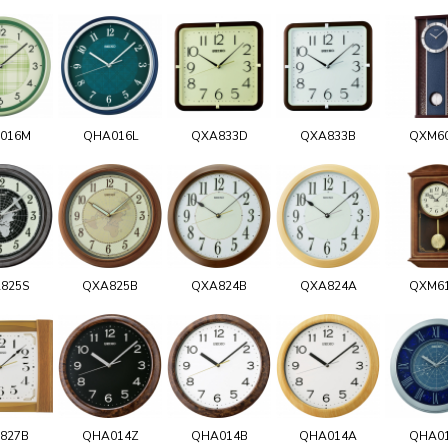
016M
QHA016L
QXA833D
QXA833B
QXM6
825S
QXA825B
QXA824B
QXA824A
QXM6
827B
QHA014Z
QHA014B
QHA014A
QHA0