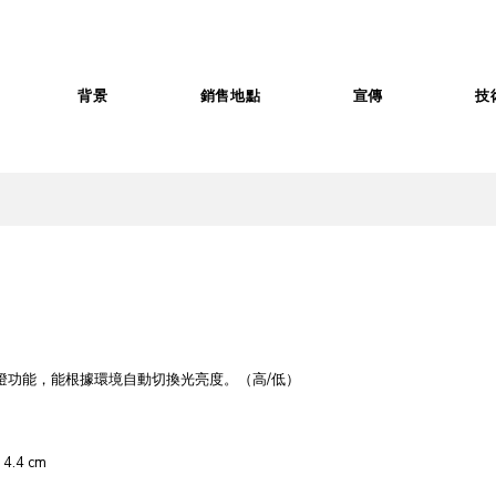
背景
銷售地點
宣傳
技
燈功能，能根據環境自動切換光亮度。（高/低）
 4.4 cm