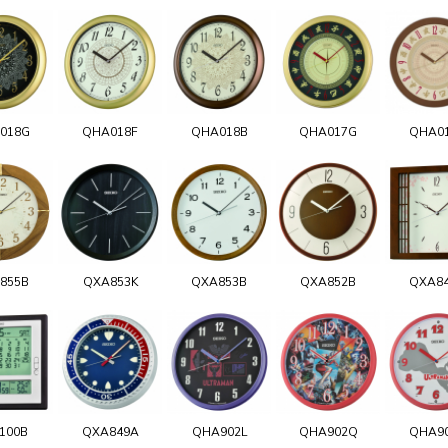
018G
QHA018F
QHA018B
QHA017G
QHA0
855B
QXA853K
QXA853B
QXA852B
QXA8
100B
QXA849A
QHA902L
QHA902Q
QHA9