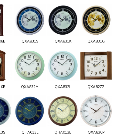
08B
QXA831S
QXA831K
QXA831G
10B
QXA832M
QXA832L
QXA827Z
13S
QHA013L
QHA013B
QXA830P