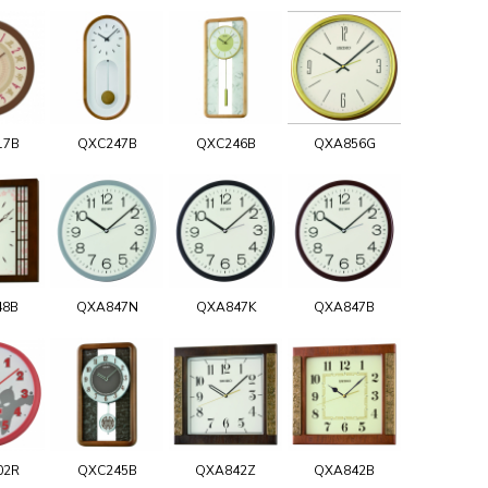
17B
QXC247B
QXC246B
QXA856G
48B
QXA847N
QXA847K
QXA847B
02R
QXC245B
QXA842Z
QXA842B