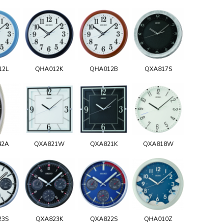
12L
QHA012K
QHA012B
QXA817S
42A
QXA821W
QXA821K
QXA818W
23S
QXA823K
QXA822S
QHA010Z