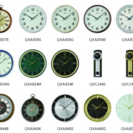
837B
QXA836S
QXA836G
QXA836B
QXA8
834W
QXA834M
QXA834K
QXC244S
QXC2
844B
QXA843K
QXA840S
QXA840G
QXA8