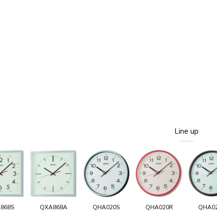
Line up
868S
QXA868A
QHA020S
QHA020R
QHA0