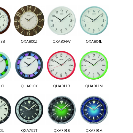
13B
QXA800Z
QXA804W
QXA804L
10L
QHA010K
QHA011R
QHA011M
09J
QXA791T
QXA791S
QXA791A