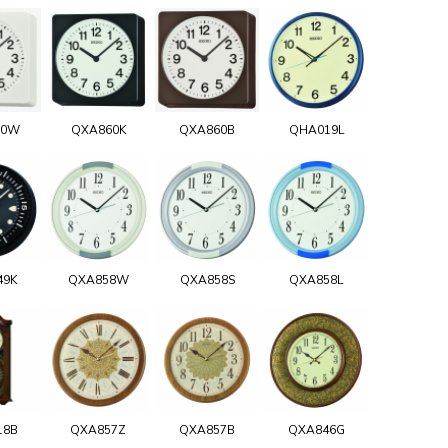
60W
QXA860K
QXA860B
QHA019L
49K
QXA858W
QXA858S
QXA858L
18B
QXA857Z
QXA857B
QXA846G