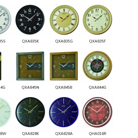
35S
QXA835K
QXA835G
QXA835F
44G
QXA845N
QXA845B
QXA844G
28W
QXA828K
QXA828A
QHA016R