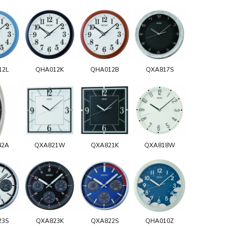
12L
QHA012K
QHA012B
QXA817S
42A
QXA821W
QXA821K
QXA818W
23S
QXA823K
QXA822S
QHA010Z