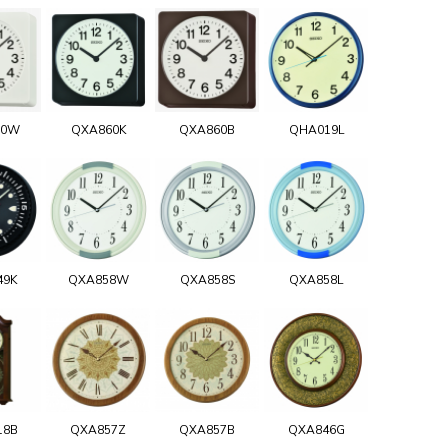
60W
QXA860K
QXA860B
QHA019L
49K
QXA858W
QXA858S
QXA858L
18B
QXA857Z
QXA857B
QXA846G