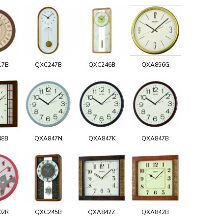
17B
QXC247B
QXC246B
QXA856G
48B
QXA847N
QXA847K
QXA847B
02R
QXC245B
QXA842Z
QXA842B