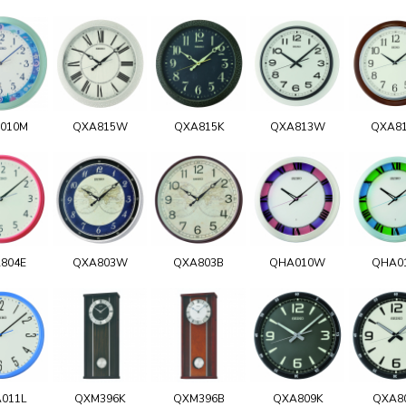
010M
QXA815W
QXA815K
QXA813W
QXA8
804E
QXA803W
QXA803B
QHA010W
QHA0
011L
QXM396K
QXM396B
QXA809K
QXA8