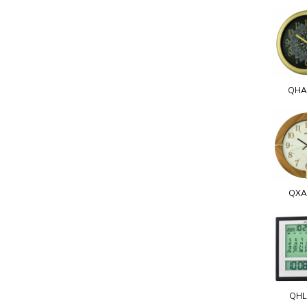
QHA
QXA
QHL