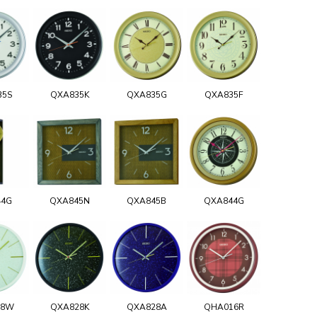
35S
QXA835K
QXA835G
QXA835F
44G
QXA845N
QXA845B
QXA844G
28W
QXA828K
QXA828A
QHA016R