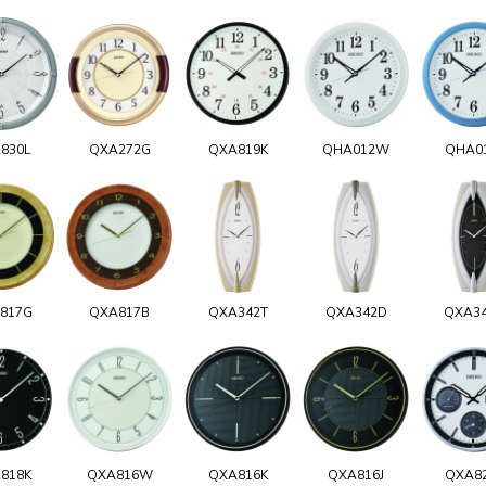
830L
QXA272G
QXA819K
QHA012W
QHA0
817G
QXA817B
QXA342T
QXA342D
QXA3
818K
QXA816W
QXA816K
QXA816J
QXA8