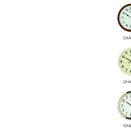
QXA
QHA
QXA