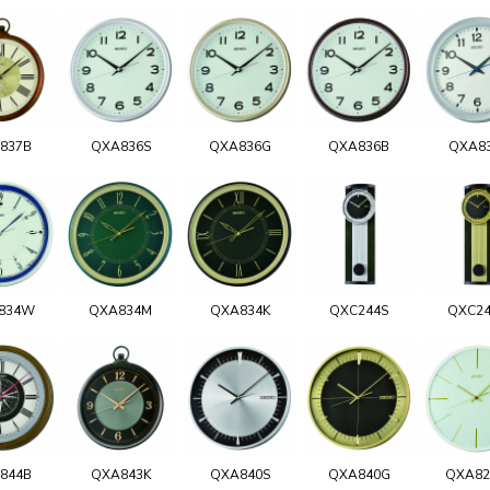
837B
QXA836S
QXA836G
QXA836B
QXA8
834W
QXA834M
QXA834K
QXC244S
QXC2
844B
QXA843K
QXA840S
QXA840G
QXA8