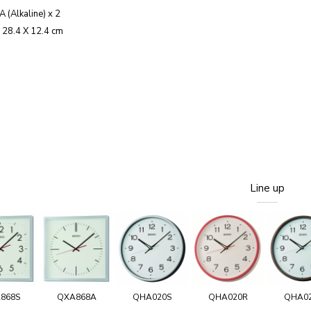
A (Alkaline) x 2
 28.4 X 12.4 cm
Line up
868S
QXA868A
QHA020S
QHA020R
QHA0