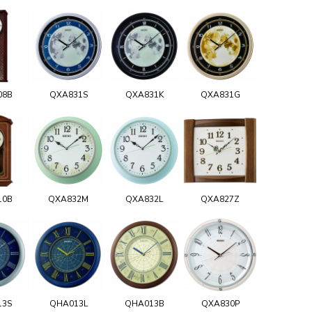
08B
QXA831S
QXA831K
QXA831G
10B
QXA832M
QXA832L
QXA827Z
13S
QHA013L
QHA013B
QXA830P