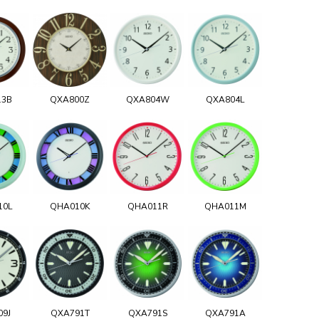
13B
QXA800Z
QXA804W
QXA804L
10L
QHA010K
QHA011R
QHA011M
09J
QXA791T
QXA791S
QXA791A