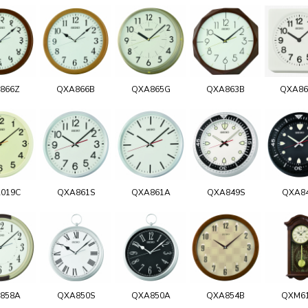
866Z
QXA866B
QXA865G
QXA863B
QXA8
019C
QXA861S
QXA861A
QXA849S
QXA8
858A
QXA850S
QXA850A
QXA854B
QXM6