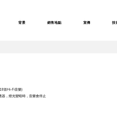
背景
銷售地點
宣傳
技
8首Hi-Fi音樂)
應器，燈光變暗時，音樂會停止