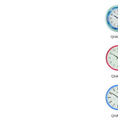
QHA
QXA
QHA