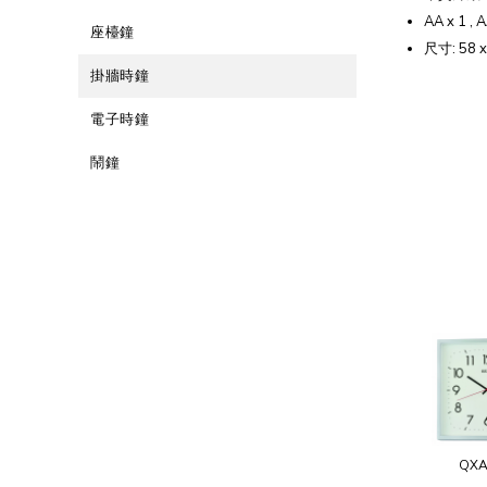
AA x 1 , A
座檯鐘
尺寸: 58 x
掛牆時鐘
電子時鐘
鬧鐘
QXA