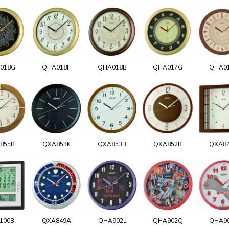
018G
QHA018F
QHA018B
QHA017G
QHA0
855B
QXA853K
QXA853B
QXA852B
QXA8
100B
QXA849A
QHA902L
QHA902Q
QHA9