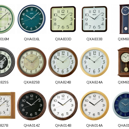
016M
QHA016L
QXA833D
QXA833B
QXM6
825S
QXA825B
QXA824B
QXA824A
QXM6
827B
QHA014Z
QHA014B
QHA014A
QHA0