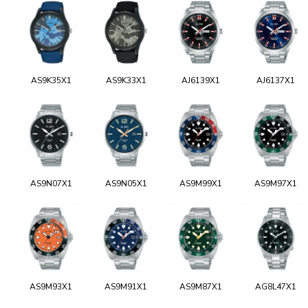
AS9K35X1
AS9K33X1
AJ6139X1
AJ6137X1
AS9N07X1
AS9N05X1
AS9M99X1
AS9M97X1
AS9M93X1
AS9M91X1
AS9M87X1
AG8L47X1