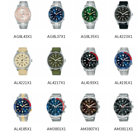
AG8L43X1
AG8L37X1
AG8L35X1
AL4223X1
AL4221X1
AL4217X1
AL4193X1
AL4191X1
AL4185X1
AM3801X1
AM3807X1
AM3811X1