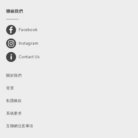
聯絡我們
Facebook
Instagram
Contact Us
關於我們
背景
私隱條款
系統要求
互聯網注意事項