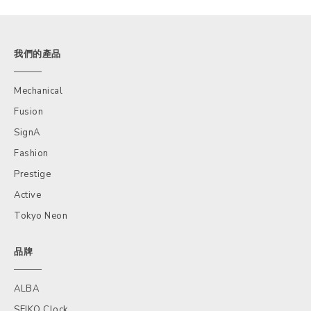
我們的產品
Mechanical
Fusion
SignA
Fashion
Prestige
Active
Tokyo Neon
品牌
ALBA
SEIKO Clock