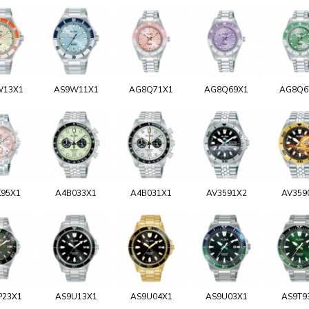
W13X1
AS9W11X1
AG8Q71X1
AG8Q69X1
AG8Q6
K95X1
A4B033X1
A4B031X1
AV3591X2
AV359
P23X1
AS9U13X1
AS9U04X1
AS9U03X1
AS9T9