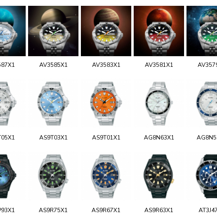
587X1
AV3585X1
AV3583X1
AV3581X1
AV357
T05X1
AS9T03X1
AS9T01X1
AG8N63X1
AG8N5
P93X1
AS9R75X1
AS9R67X1
AS9R63X1
AT3J4