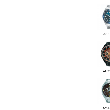
AG8
AU2
AM3