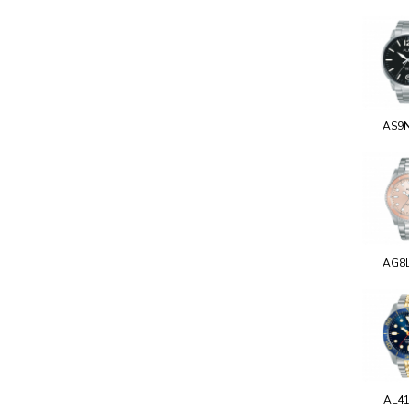
AS9
AG8
AL4