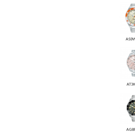
AS9
AT3
AG8