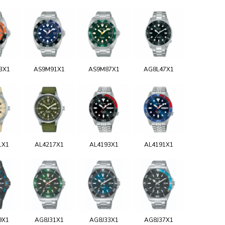
3X1
AS9M91X1
AS9M87X1
AG8L47X1
1X1
AL4217X1
AL4193X1
AL4191X1
9X1
AG8J31X1
AG8J33X1
AG8J37X1