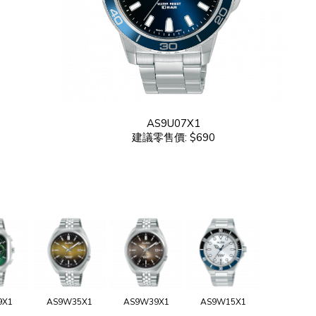
AS9U07X1
建議零售價: $690
9X1
AS9W35X1
AS9W39X1
AS9W15X1