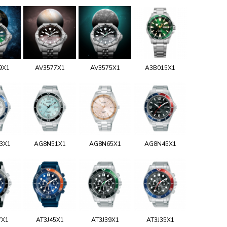
9X1
AV3577X1
AV3575X1
A3B015X1
3X1
AG8N51X1
AG8N65X1
AG8N45X1
7X1
AT3J45X1
AT3J39X1
AT3J35X1