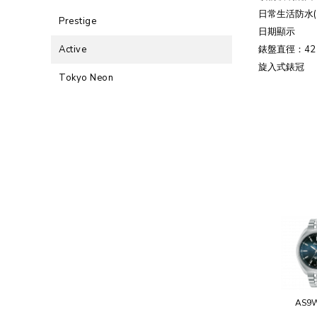
日常生活防水(1
Prestige
日期顯示
Active
錶盤直徑：42
旋入式錶冠
Tokyo Neon
AS9