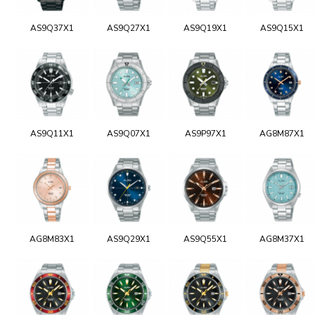
AS9Q37X1
AS9Q27X1
AS9Q19X1
AS9Q15X1
AS9Q11X1
AS9Q07X1
AS9P97X1
AG8M87X1
AG8M83X1
AS9Q29X1
AS9Q55X1
AG8M37X1