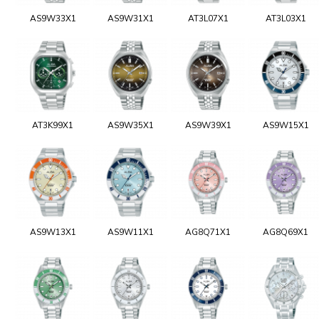
AS9W33X1
AS9W31X1
AT3L07X1
AT3L03X1
AT3K99X1
AS9W35X1
AS9W39X1
AS9W15X1
AS9W13X1
AS9W11X1
AG8Q71X1
AG8Q69X1