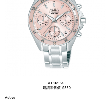
AT3K95X1
建議零售價: $880
Active