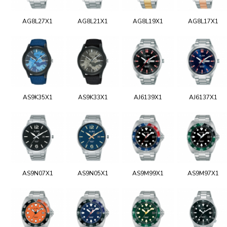
AG8L27X1
AG8L21X1
AG8L19X1
AG8L17X1
AS9K35X1
AS9K33X1
AJ6139X1
AJ6137X1
AS9N07X1
AS9N05X1
AS9M99X1
AS9M97X1