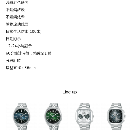
淺粉紅色錶面
不鏽鋼錶殼
不鏽鋼錶帶
礦物玻璃鏡面
日常生活防水(100米)
日期顯示
12-24小時顯示
60分鐘計時盤，精確至1 秒
分段計時
錶盤直徑：36mm
Line up