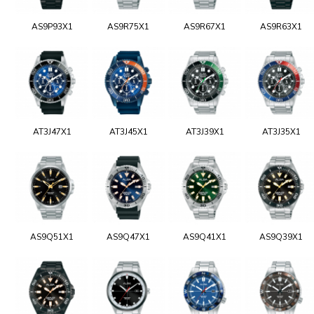
AS9P93X1
AS9R75X1
AS9R67X1
AS9R63X1
AT3J47X1
AT3J45X1
AT3J39X1
AT3J35X1
AS9Q51X1
AS9Q47X1
AS9Q41X1
AS9Q39X1