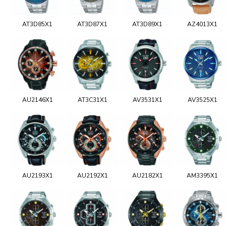
AT3D85X1
AT3D87X1
AT3D89X1
AZ4013X1
AU2146X1
AT3C31X1
AV3531X1
AV3525X1
AU2193X1
AU2192X1
AU2182X1
AM3395X1