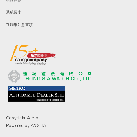
系統要求
互聯網注意事項
Copyright © Alba.
Powered by
ANGLIA
.