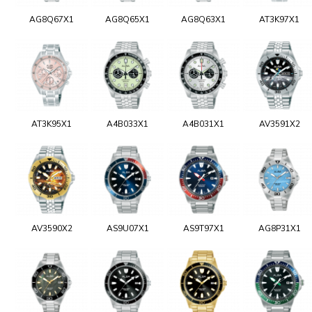
AG8Q67X1
AG8Q65X1
AG8Q63X1
AT3K97X1
AT3K95X1
A4B033X1
A4B031X1
AV3591X2
AV3590X2
AS9U07X1
AS9T97X1
AG8P31X1