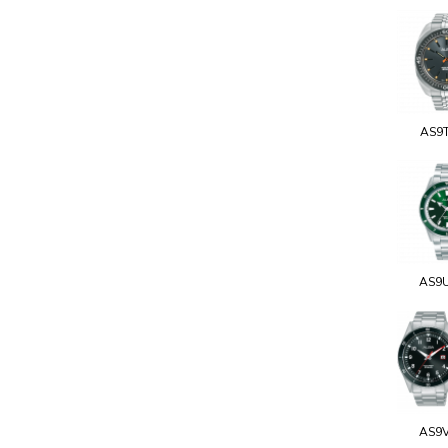
AS9
AS9
AS9