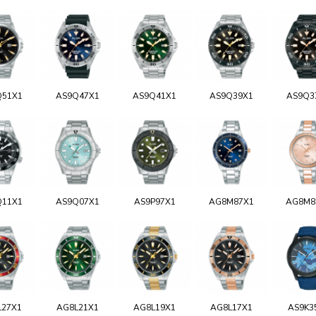
Q51X1
AS9Q47X1
AS9Q41X1
AS9Q39X1
AS9Q3
Q11X1
AS9Q07X1
AS9P97X1
AG8M87X1
AG8M8
L27X1
AG8L21X1
AG8L19X1
AG8L17X1
AS9K3