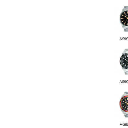
AS9
AS9
AG8