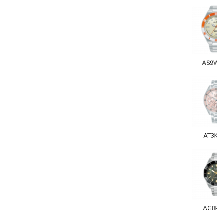
AS9
AT3
AG8