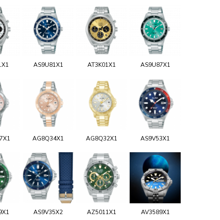
1X1
AS9U81X1
AT3K01X1
AS9U87X1
7X1
AG8Q34X1
AG8Q32X1
AS9V53X1
9X1
AS9V35X2
AZ5011X1
AV3589X1