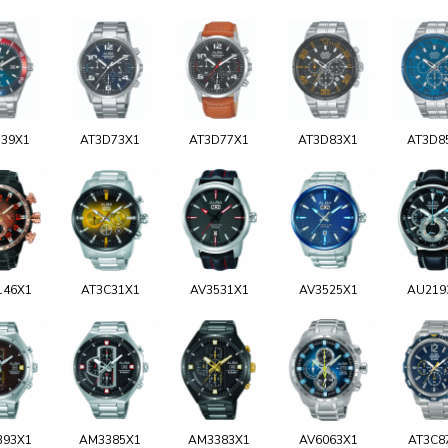
J39X1
AT3D73X1
AT3D77X1
AT3D83X1
AT3D8
146X1
AT3C31X1
AV3531X1
AV3525X1
AU219
393X1
AM3385X1
AM3383X1
AV6063X1
AT3C8