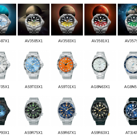
587X1
AV3585X1
AV3583X1
AV3581X1
AV357
T05X1
AS9T03X1
AS9T01X1
AG8N63X1
AG8N5
P93X1
AS9R75X1
AS9R67X1
AS9R63X1
AT3J4