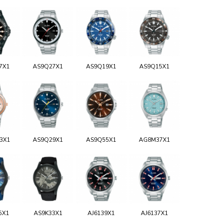
7X1
AS9Q27X1
AS9Q19X1
AS9Q15X1
3X1
AS9Q29X1
AS9Q55X1
AG8M37X1
5X1
AS9K33X1
AJ6139X1
AJ6137X1