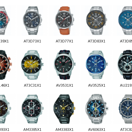
J39X1
AT3D73X1
AT3D77X1
AT3D83X1
AT3D8
146X1
AT3C31X1
AV3531X1
AV3525X1
AU219
393X1
AM3385X1
AM3383X1
AV6063X1
AT3C8