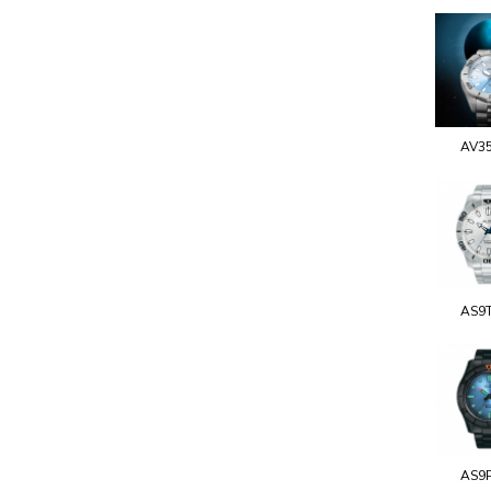
AV3
AS9
AS9