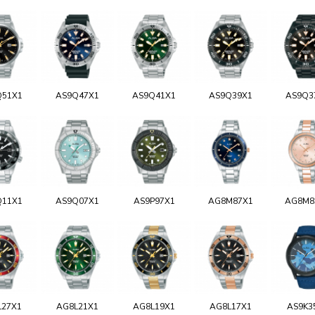
Q51X1
AS9Q47X1
AS9Q41X1
AS9Q39X1
AS9Q3
Q11X1
AS9Q07X1
AS9P97X1
AG8M87X1
AG8M8
L27X1
AG8L21X1
AG8L19X1
AG8L17X1
AS9K3