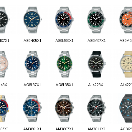
N07X1
AS9N05X1
AS9M99X1
AS9M97X1
AS9M9
L43X1
AG8L37X1
AG8L35X1
AL4223X1
AL422
185X1
AM3801X1
AM3807X1
AM3811X1
AG8J2