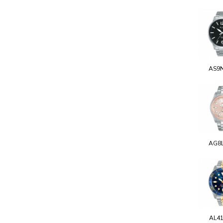
AS9
AG8
AL4