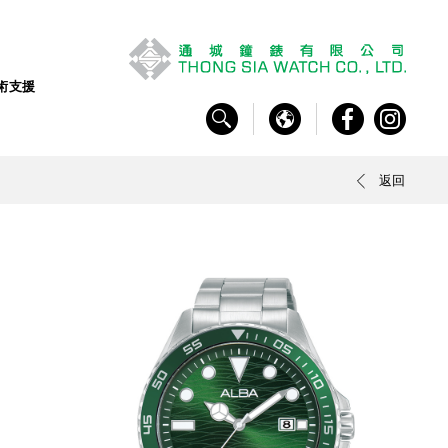
術支援
返回