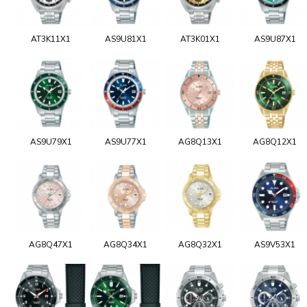
AT3K11X1
AS9U81X1
AT3K01X1
AS9U87X1
AS9U79X1
AS9U77X1
AG8Q13X1
AG8Q12X1
AG8Q47X1
AG8Q34X1
AG8Q32X1
AS9V53X1