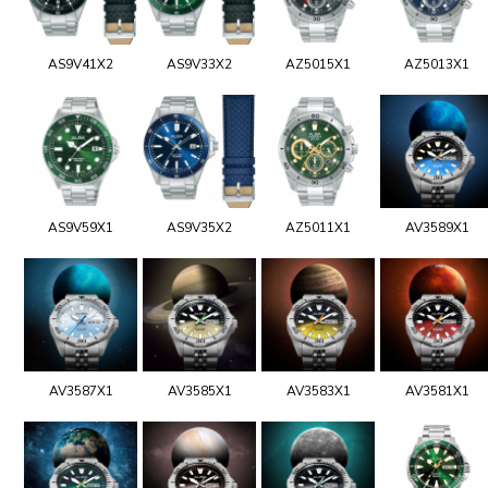
AS9V41X2
AS9V33X2
AZ5015X1
AZ5013X1
AS9V59X1
AS9V35X2
AZ5011X1
AV3589X1
AV3587X1
AV3585X1
AV3583X1
AV3581X1