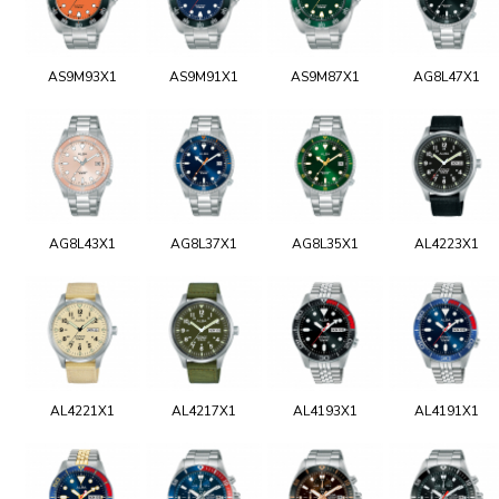
AS9M93X1
AS9M91X1
AS9M87X1
AG8L47X1
AG8L43X1
AG8L37X1
AG8L35X1
AL4223X1
AL4221X1
AL4217X1
AL4193X1
AL4191X1