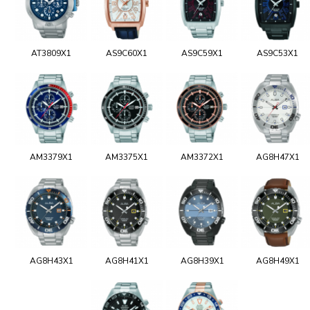
AT3809X1
AS9C60X1
AS9C59X1
AS9C53X1
AM3379X1
AM3375X1
AM3372X1
AG8H47X1
AG8H43X1
AG8H41X1
AG8H39X1
AG8H49X1