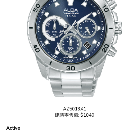
AZ5013X1
建議零售價: $1040
Active