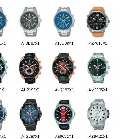
5X1
AT3D87X1
AT3D89X1
AZ4013X1
3X1
AU2192X1
AU2182X1
AM3395X1
7X1
AT3C83X1
AS9C51X1
AS9A21X1