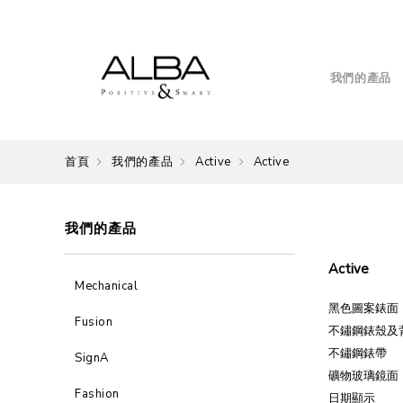
我們的產品
首頁
我們的產品
Active
Active
我們的產品
Active
Mechanical
黑色圖案錶面
Fusion
不鏽鋼錶殼及
不鏽鋼錶帶
SignA
礦物玻璃鏡面
Fashion
日期顯示