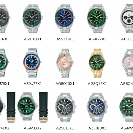
T87X1
AS9T83X1
AS9T79X1
AS9T77X1
AT3K1
U79X1
AS9U77X1
AG8Q13X1
AG8Q12X1
AG8Q4
V41X2
AS9V33X2
AZ5015X1
AZ5013X1
AS9V5