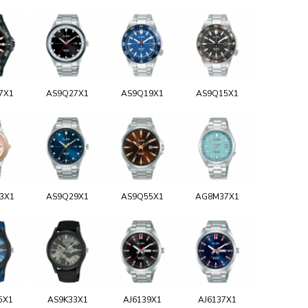
7X1
AS9Q27X1
AS9Q19X1
AS9Q15X1
3X1
AS9Q29X1
AS9Q55X1
AG8M37X1
5X1
AS9K33X1
AJ6139X1
AJ6137X1