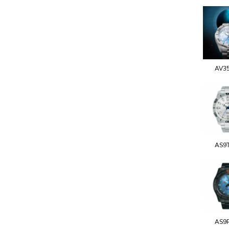
AV3
AS9
AS9