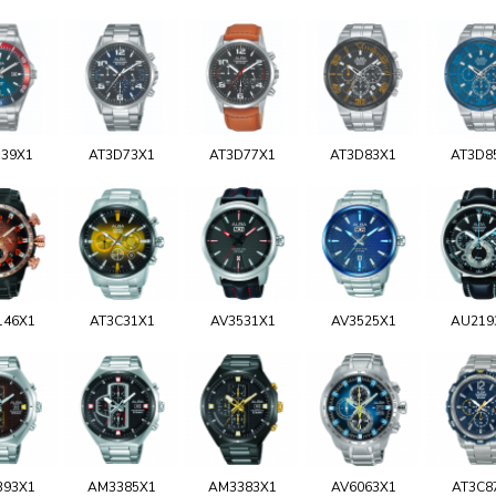
J39X1
AT3D73X1
AT3D77X1
AT3D83X1
AT3D8
146X1
AT3C31X1
AV3531X1
AV3525X1
AU219
393X1
AM3385X1
AM3383X1
AV6063X1
AT3C8