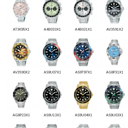
AT3K95X1
A4B033X1
A4B031X1
AV3591X2
AV3590X2
AS9U07X1
AS9T97X1
AG8P31X1
AG8P23X1
AS9U13X1
AS9U04X1
AS9U03X1