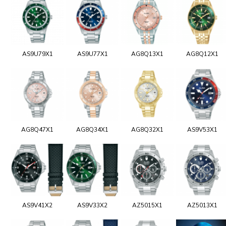
AS9U79X1
AS9U77X1
AG8Q13X1
AG8Q12X1
AG8Q47X1
AG8Q34X1
AG8Q32X1
AS9V53X1
AS9V41X2
AS9V33X2
AZ5015X1
AZ5013X1