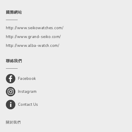
國際網站
http://www.seikowatches.com/
http://www.grand-seiko.com/
http://www.alba-watch.com/
聯絡我們
Facebook
Instagram
Contact Us
關於我們