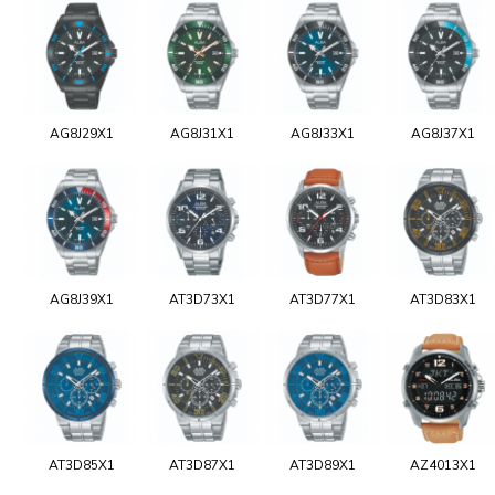
AG8J29X1
AG8J31X1
AG8J33X1
AG8J37X1
AG8J39X1
AT3D73X1
AT3D77X1
AT3D83X1
AT3D85X1
AT3D87X1
AT3D89X1
AZ4013X1