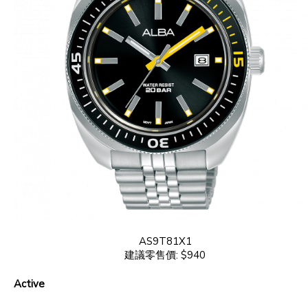
AS9T81X1
建議零售價: $940
Active