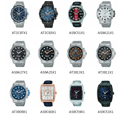
AT3C87X1
AT3C83X1
AS9C51X1
AS9A21X1
AS9A27X1
AS9A25X1
AT3813X1
AT3811X1
AT3809X1
AS9C60X1
AS9C59X1
AS9C53X1