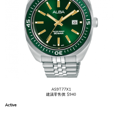
AS9T77X1
建議零售價: $940
Active