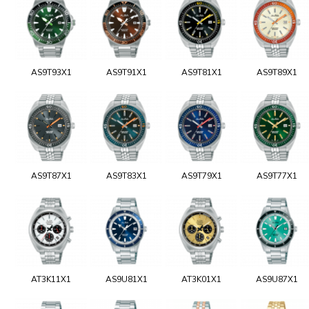
AS9T93X1
AS9T91X1
AS9T81X1
AS9T89X1
AS9T87X1
AS9T83X1
AS9T79X1
AS9T77X1
AT3K11X1
AS9U81X1
AT3K01X1
AS9U87X1