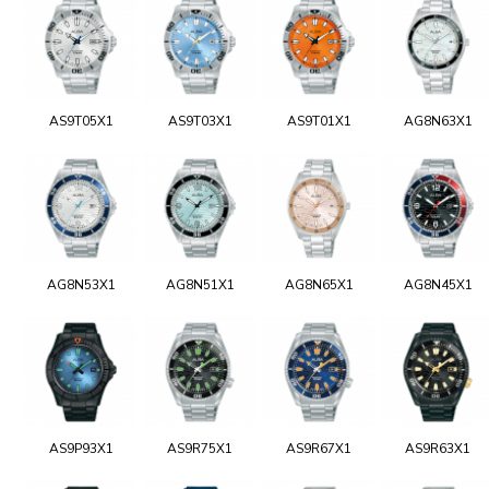
AS9T05X1
AS9T03X1
AS9T01X1
AG8N63X1
AG8N53X1
AG8N51X1
AG8N65X1
AG8N45X1
AS9P93X1
AS9R75X1
AS9R67X1
AS9R63X1