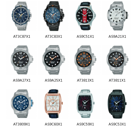
AT3C87X1
AT3C83X1
AS9C51X1
AS9A21X1
AS9A27X1
AS9A25X1
AT3813X1
AT3811X1
AT3809X1
AS9C60X1
AS9C59X1
AS9C53X1