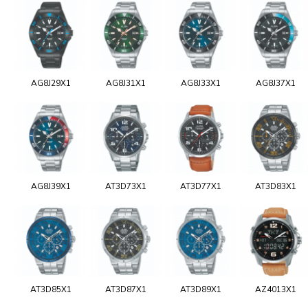
AG8J29X1
AG8J31X1
AG8J33X1
AG8J37X1
AG8J39X1
AT3D73X1
AT3D77X1
AT3D83X1
AT3D85X1
AT3D87X1
AT3D89X1
AZ4013X1