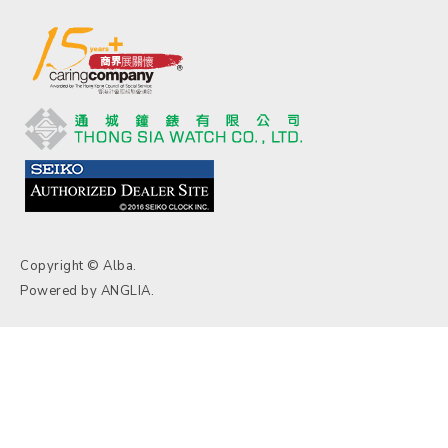
Copyright © Alba.
Powered by
ANGLIA
.