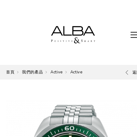
首頁
我們的產品
Active
Active
返