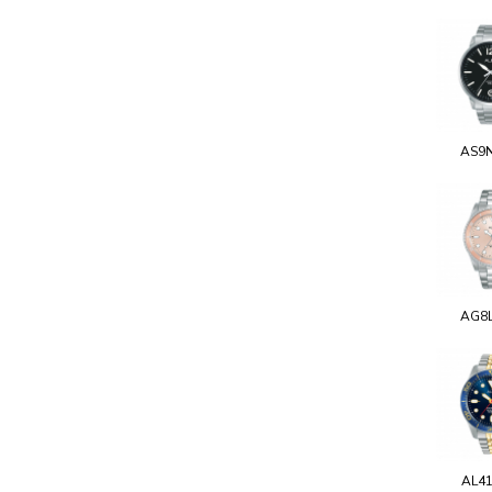
AS9
AG8
AL4