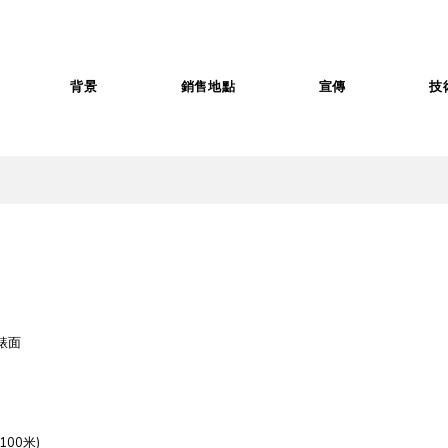
背景
銷售地點
宣傳
技
錶面
00米)