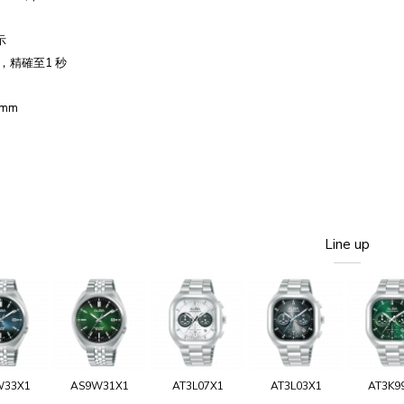
示
，精確至1 秒
mm
Line up
W33X1
AS9W31X1
AT3L07X1
AT3L03X1
AT3K9