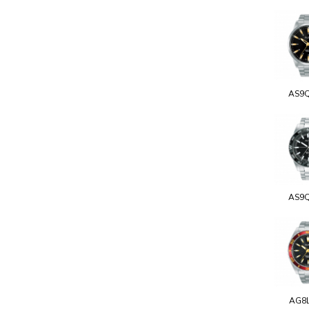
AS9
AS9
AG8