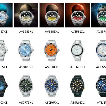
587X1
AV3585X1
AV3583X1
AV3581X1
AV357
T05X1
AS9T03X1
AS9T01X1
AG8N63X1
AG8N5
P93X1
AS9R75X1
AS9R67X1
AS9R63X1
AT3J4