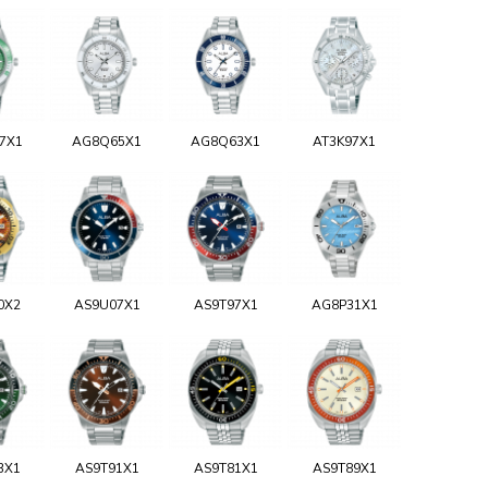
7X1
AG8Q65X1
AG8Q63X1
AT3K97X1
0X2
AS9U07X1
AS9T97X1
AG8P31X1
3X1
AS9T91X1
AS9T81X1
AS9T89X1