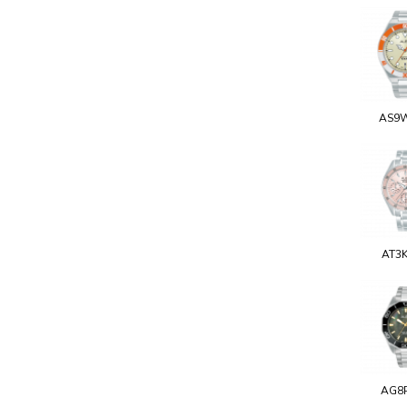
AS9
AT3
AG8