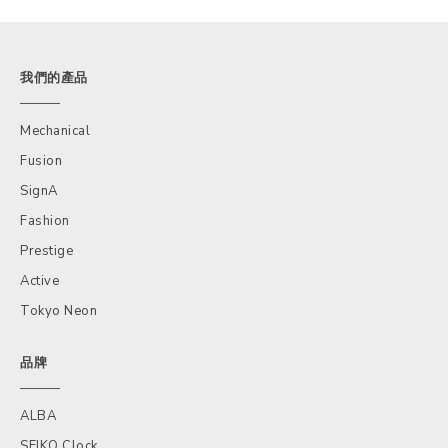
我們的產品
Mechanical
Fusion
SignA
Fashion
Prestige
Active
Tokyo Neon
品牌
ALBA
SEIKO Clock