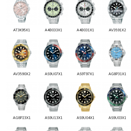
AT3K95X1
A4B033X1
A4B031X1
AV3591X2
AV3590X2
AS9U07X1
AS9T97X1
AG8P31X1
AG8P23X1
AS9U13X1
AS9U04X1
AS9U03X1