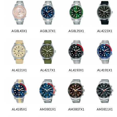
AG8L43X1
AG8L37X1
AG8L35X1
AL4223X1
AL4221X1
AL4217X1
AL4193X1
AL4191X1
AL4185X1
AM3801X1
AM3807X1
AM3811X1