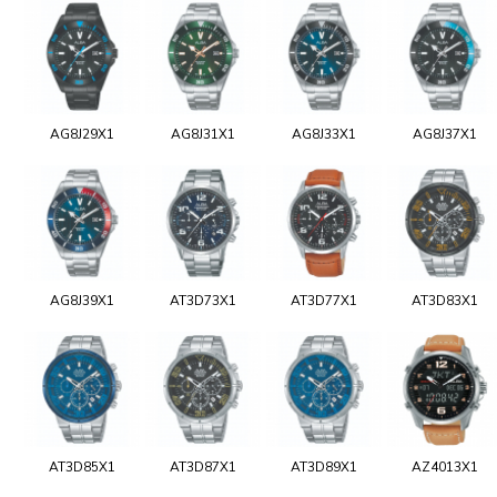
AG8J29X1
AG8J31X1
AG8J33X1
AG8J37X1
AG8J39X1
AT3D73X1
AT3D77X1
AT3D83X1
AT3D85X1
AT3D87X1
AT3D89X1
AZ4013X1