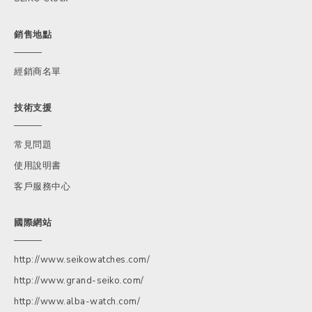
銷售地點
經銷商名單
技術支援
常見問題
使用說明書
客戶服務中心
國際網站
http://www.seikowatches.com/
http://www.grand-seiko.com/
http://www.alba-watch.com/