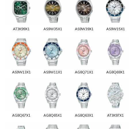
AT3K99X1
AS9W35X1
AS9W39X1
AS9W15X1
AS9W13X1
AS9W11X1
AG8Q71X1
AG8Q69X1
AG8Q67X1
AG8Q65X1
AG8Q63X1
AT3K97X1