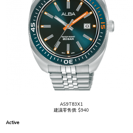
AS9T83X1
建議零售價: $940
Active