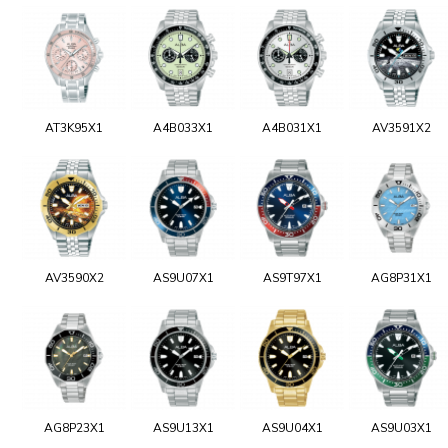
AT3K95X1
A4B033X1
A4B031X1
AV3591X2
AV3590X2
AS9U07X1
AS9T97X1
AG8P31X1
AG8P23X1
AS9U13X1
AS9U04X1
AS9U03X1