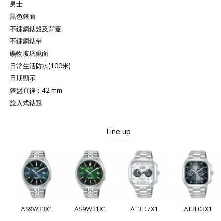
男士
黑色錶面
不鏽鋼錶殼及背蓋
不鏽鋼錶帶
礦物玻璃鏡面
日常生活防水
(100
米
)
日期顯示
錶盤直徑：
42 mm
旋入式錶冠
Line up
AS9W33X1
AS9W31X1
AT3L07X1
AT3L03X1