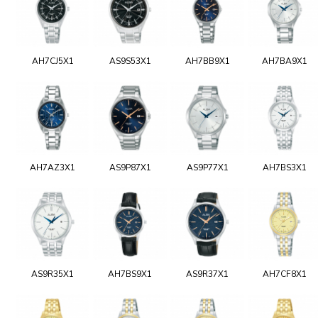
AH7CJ5X1
AS9S53X1
AH7BB9X1
AH7BA9X1
AH7AZ3X1
AS9P87X1
AS9P77X1
AH7BS3X1
AS9R35X1
AH7BS9X1
AS9R37X1
AH7CF8X1