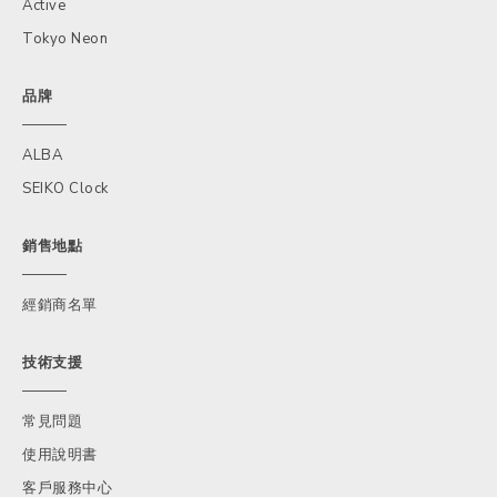
Active
Tokyo Neon
品牌
ALBA
SEIKO Clock
銷售地點
經銷商名單
技術支援
常見問題
使用說明書
客戶服務中心