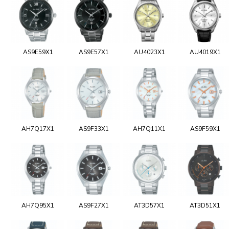
AS9E59X1
AS9E57X1
AU4023X1
AU4019X1
AH7Q17X1
AS9F33X1
AH7Q11X1
AS9F59X1
AH7Q95X1
AS9F27X1
AT3D57X1
AT3D51X1