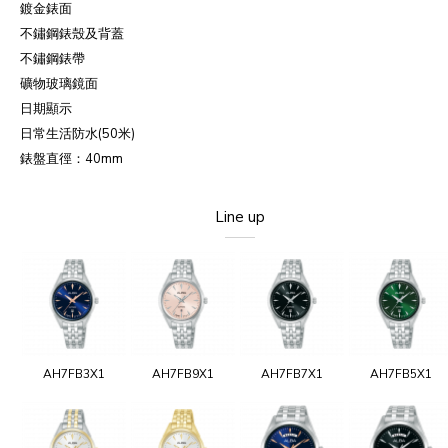
鍍金錶面
不鏽鋼錶殼及背蓋
不鏽鋼錶帶
礦物玻璃鏡面
日期顯示
日常生活防水(50米)
錶盤直徑：40mm
Line up
AH7FB3X1
AH7FB9X1
AH7FB7X1
AH7FB5X1