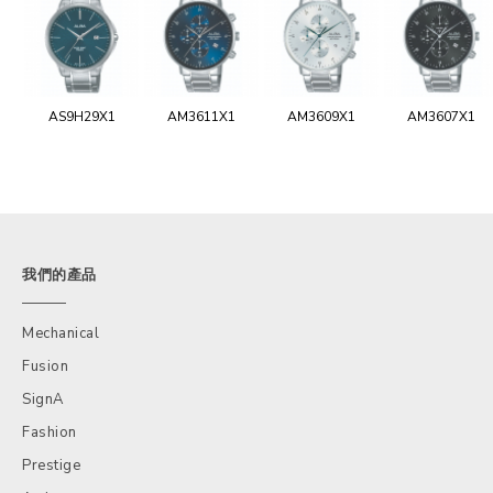
AS9H29X1
AM3611X1
AM3609X1
AM3607X1
我們的產品
Mechanical
Fusion
SignA
Fashion
Prestige