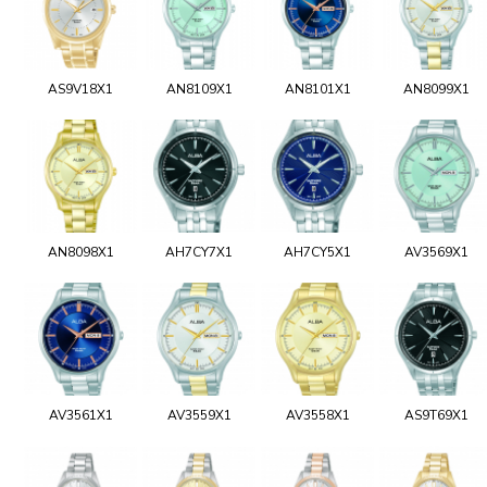
AS9V18X1
AN8109X1
AN8101X1
AN8099X1
AN8098X1
AH7CY7X1
AH7CY5X1
AV3569X1
AV3561X1
AV3559X1
AV3558X1
AS9T69X1