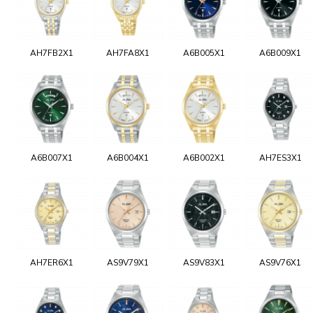
AH7FB2X1
AH7FA8X1
A6B005X1
A6B009X1
A6B007X1
A6B004X1
A6B002X1
AH7ES3X1
AH7ER6X1
AS9V79X1
AS9V83X1
AS9V76X1