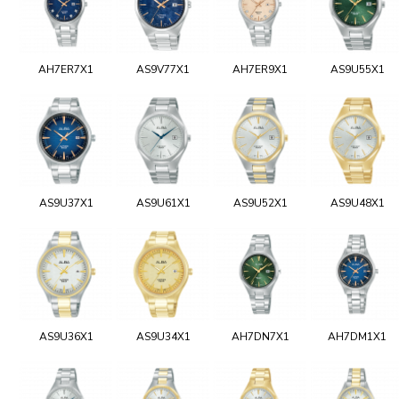
AH7ER7X1
AS9V77X1
AH7ER9X1
AS9U55X1
AS9U37X1
AS9U61X1
AS9U52X1
AS9U48X1
AS9U36X1
AS9U34X1
AH7DN7X1
AH7DM1X1