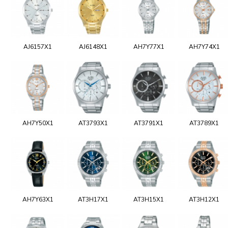
AJ6157X1
AJ6148X1
AH7Y77X1
AH7Y74X1
AH7Y50X1
AT3793X1
AT3791X1
AT3789X1
AH7Y63X1
AT3H17X1
AT3H15X1
AT3H12X1