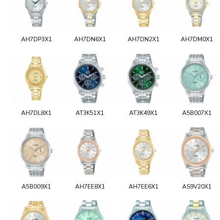
AH7DP3X1
AH7DN6X1
AH7DN2X1
AH7DM0X1
AH7DL8X1
AT3K51X1
AT3K49X1
A5B007X1
A5B009X1
AH7EE8X1
AH7EE6X1
AS9V20X1