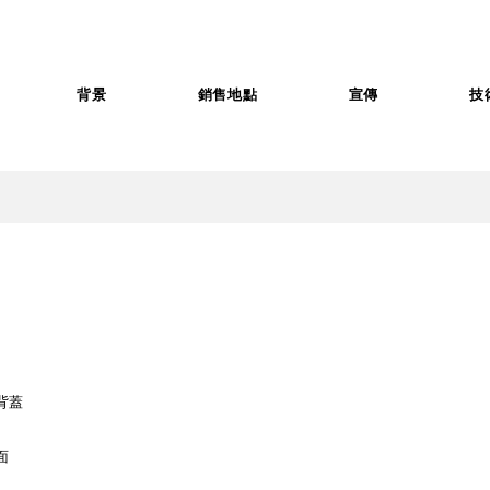
背景
銷售地點
宣傳
技
背蓋
面