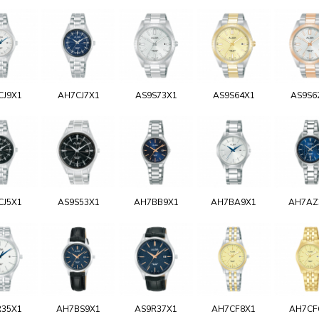
CJ9X1
AH7CJ7X1
AS9S73X1
AS9S64X1
AS9S6
CJ5X1
AS9S53X1
AH7BB9X1
AH7BA9X1
AH7AZ
R35X1
AH7BS9X1
AS9R37X1
AH7CF8X1
AH7CF