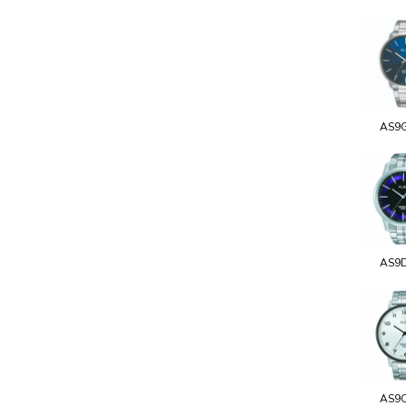
AS9
AS9
AS9