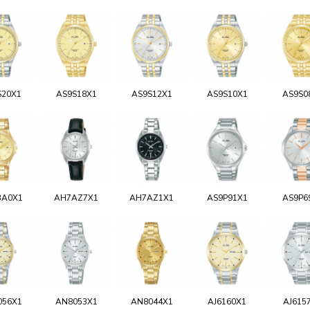
S20X1
AS9S18X1
AS9S12X1
AS9S10X1
AS9S0
BA0X1
AH7AZ7X1
AH7AZ1X1
AS9P91X1
AS9P6
056X1
AN8053X1
AN8044X1
AJ6160X1
AJ615