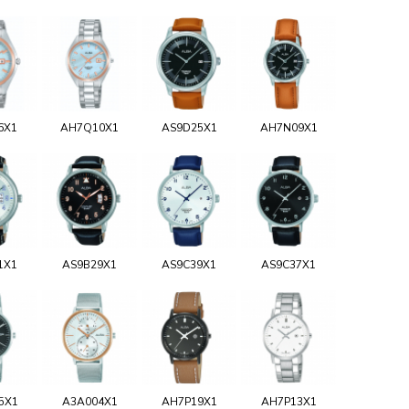
6X1
AH7Q10X1
AS9D25X1
AH7N09X1
1X1
AS9B29X1
AS9C39X1
AS9C37X1
5X1
A3A004X1
AH7P19X1
AH7P13X1