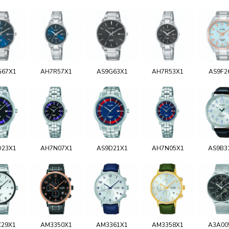
G67X1
AH7R57X1
AS9G63X1
AH7R53X1
AS9F2
D23X1
AH7N07X1
AS9D21X1
AH7N05X1
AS9B3
C29X1
AM3350X1
AM3361X1
AM3358X1
A3A00