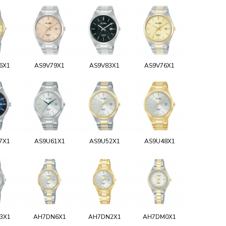
6X1
AS9V79X1
AS9V83X1
AS9V76X1
7X1
AS9U61X1
AS9U52X1
AS9U48X1
3X1
AH7DN6X1
AH7DN2X1
AH7DM0X1