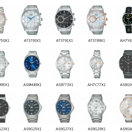
Y50X1
AT3793X1
AT3791X1
AT3789X1
AH7Y6
M85X1
AS9M49X1
AS9773X1
AH7C77X1
AS9G0
G23X1
AS9G25X1
AS9G27X1
AS9G29X1
AS9G6