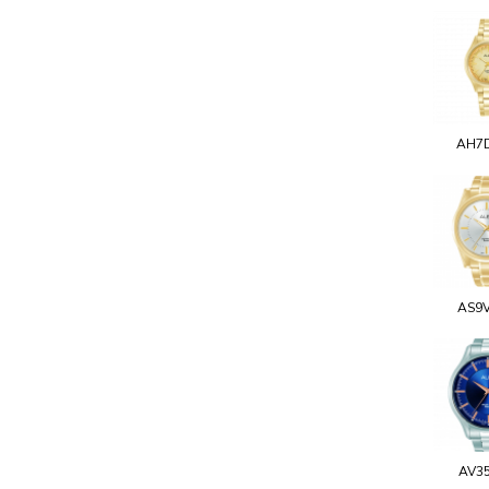
AH7
AS9
AV3