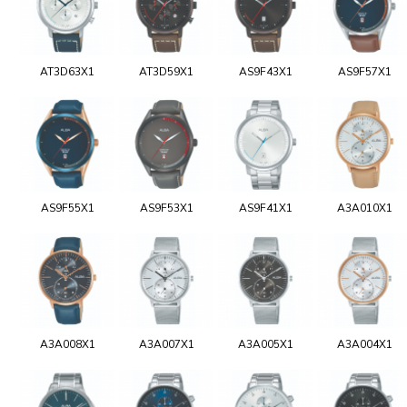
AT3D63X1
AT3D59X1
AS9F43X1
AS9F57X1
AS9F55X1
AS9F53X1
AS9F41X1
A3A010X1
A3A008X1
A3A007X1
A3A005X1
A3A004X1