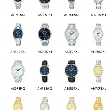
AH7CJ5X1
AS9S53X1
AH7BB9X1
AH7BA9X1
AH7AZ3X1
AS9P87X1
AS9P77X1
AH7BS3X1
AS9R35X1
AH7BS9X1
AS9R37X1
AH7CF8X1