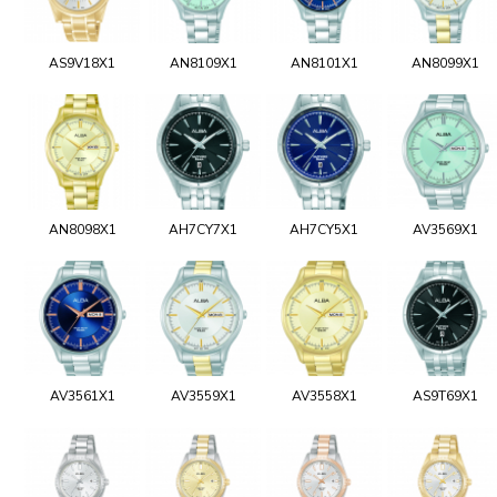
AS9V18X1
AN8109X1
AN8101X1
AN8099X1
AN8098X1
AH7CY7X1
AH7CY5X1
AV3569X1
AV3561X1
AV3559X1
AV3558X1
AS9T69X1