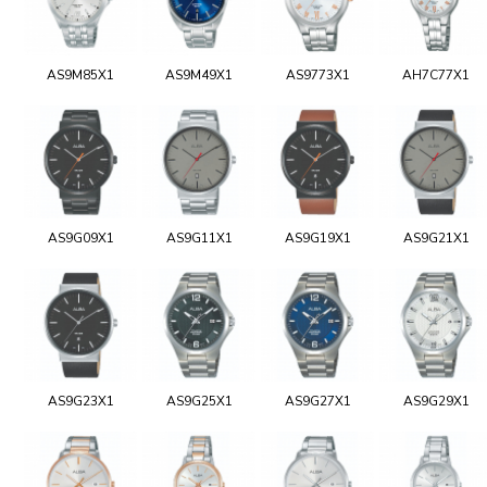
AS9M85X1
AS9M49X1
AS9773X1
AH7C77X1
AS9G09X1
AS9G11X1
AS9G19X1
AS9G21X1
AS9G23X1
AS9G25X1
AS9G27X1
AS9G29X1