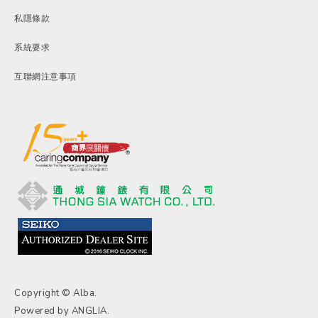
私隱條款
系統要求
互聯網注意事項
Copyright © Alba.
Powered by
ANGLIA
.