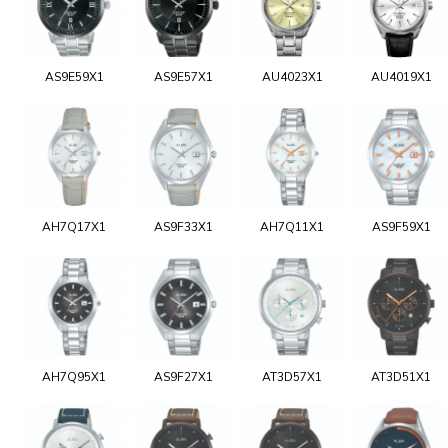
AS9E59X1
AS9E57X1
AU4023X1
AU4019X1
AH7Q17X1
AS9F33X1
AH7Q11X1
AS9F59X1
AH7Q95X1
AS9F27X1
AT3D57X1
AT3D51X1