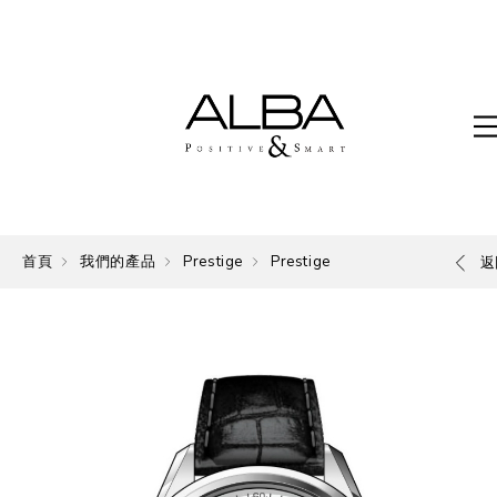
首頁
我們的產品
Prestige
Prestige
返