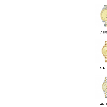
AS9
AH7
AN8