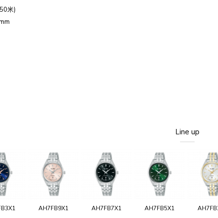
50米)
mm
Line up
FB3X1
AH7FB9X1
AH7FB7X1
AH7FB5X1
AH7FB