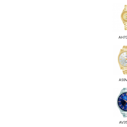
AH7
AS9
AV3