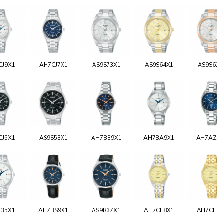
CJ9X1
AH7CJ7X1
AS9S73X1
AS9S64X1
AS9S6
CJ5X1
AS9S53X1
AH7BB9X1
AH7BA9X1
AH7AZ
R35X1
AH7BS9X1
AS9R37X1
AH7CF8X1
AH7CF