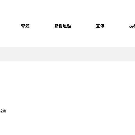
背景
銷售地點
宣傳
技
背蓋