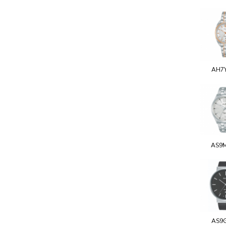
AH7
AS9
AS9