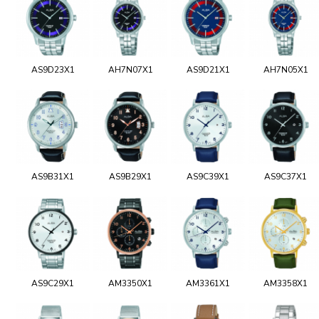
AS9D23X1
AH7N07X1
AS9D21X1
AH7N05X1
AS9B31X1
AS9B29X1
AS9C39X1
AS9C37X1
AS9C29X1
AM3350X1
AM3361X1
AM3358X1