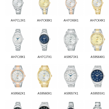
AH7CL3X1
AH7CK8X1
AH7CK6X1
AH7CK4X1
AH7CJ9X1
AH7CJ7X1
AS9S73X1
AS9S64X1
AS9S62X1
AS9S60X1
AS9S57X1
AS9S55X1