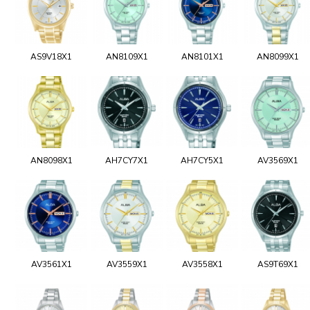
AS9V18X1
AN8109X1
AN8101X1
AN8099X1
AN8098X1
AH7CY7X1
AH7CY5X1
AV3569X1
AV3561X1
AV3559X1
AV3558X1
AS9T69X1