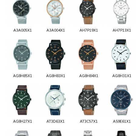
A3A005X1
A3A004X1
AH7P19X1
AH7P13X1
AG8H85X1
AG8H83X1
AG8H84X1
AG8H31X1
AG8H27X1
AT3D63X1
AT3C57X1
AS9E61X1