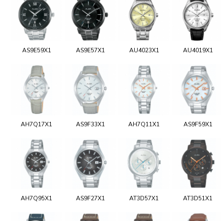
AS9E59X1
AS9E57X1
AU4023X1
AU4019X1
AH7Q17X1
AS9F33X1
AH7Q11X1
AS9F59X1
AH7Q95X1
AS9F27X1
AT3D57X1
AT3D51X1