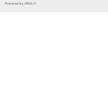
Powered by
ANGLIA
.