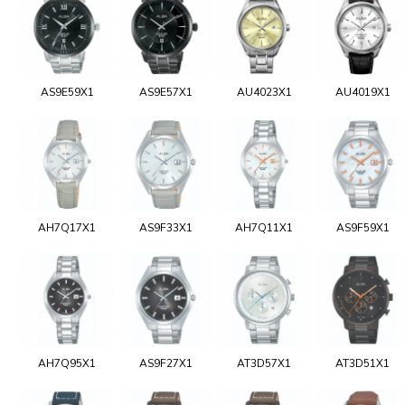
AS9E59X1
AS9E57X1
AU4023X1
AU4019X1
AH7Q17X1
AS9F33X1
AH7Q11X1
AS9F59X1
AH7Q95X1
AS9F27X1
AT3D57X1
AT3D51X1