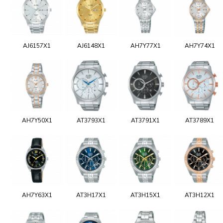
AJ6157X1
AJ6148X1
AH7Y77X1
AH7Y74X1
AH7Y50X1
AT3793X1
AT3791X1
AT3789X1
AH7Y63X1
AT3H17X1
AT3H15X1
AT3H12X1