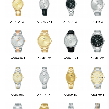
AH7BA0X1
AH7AZ7X1
AH7AZ1X1
AS9P91X1
AS9P69X1
AS9P68X1
AS9P65X1
AS9P59X1
AN8056X1
AN8053X1
AN8044X1
AJ6160X1