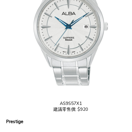
AS9S57X1
建議零售價: $920
Prestige