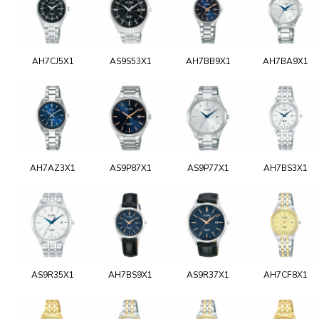
AH7CJ5X1
AS9S53X1
AH7BB9X1
AH7BA9X1
AH7AZ3X1
AS9P87X1
AS9P77X1
AH7BS3X1
AS9R35X1
AH7BS9X1
AS9R37X1
AH7CF8X1