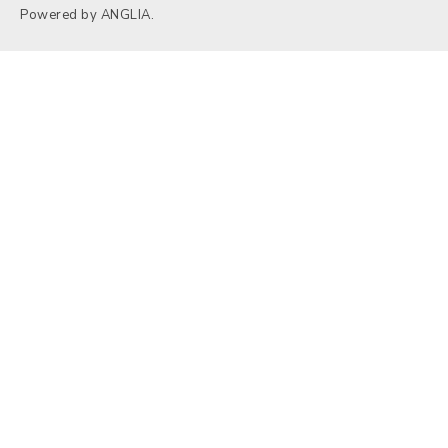
Powered by
ANGLIA
.