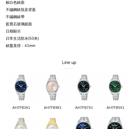
銀白色錶面
不鏽鋼錶殼及背蓋
不鏽鋼錶帶
藍寶石玻璃鏡面
日期顯示
日常生活防水(50米)
錶盤直徑：41mm
Line up
AH7FB3X1
AH7FB9X1
AH7FB7X1
AH7FB5X1