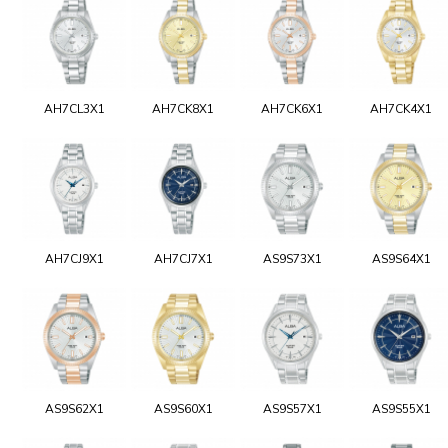
AH7CL3X1
AH7CK8X1
AH7CK6X1
AH7CK4X1
AH7CJ9X1
AH7CJ7X1
AS9S73X1
AS9S64X1
AS9S62X1
AS9S60X1
AS9S57X1
AS9S55X1