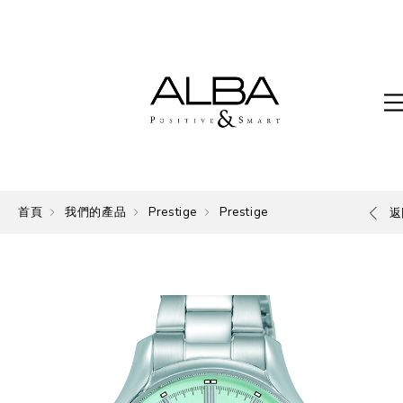
首頁
我們的產品
Prestige
Prestige
返