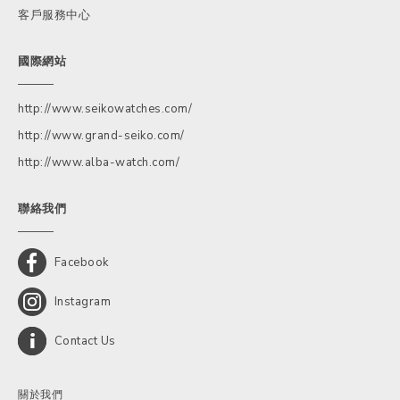
客戶服務中心
國際網站
http://www.seikowatches.com/
http://www.grand-seiko.com/
http://www.alba-watch.com/
聯絡我們
Facebook
Instagram
Contact Us
關於我們