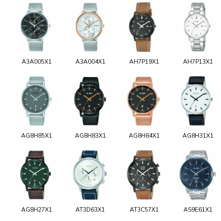
A3A005X1
A3A004X1
AH7P19X1
AH7P13X1
AG8H85X1
AG8H83X1
AG8H84X1
AG8H31X1
AG8H27X1
AT3D63X1
AT3C57X1
AS9E61X1