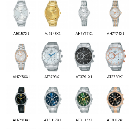
AJ6157X1
AJ6148X1
AH7Y77X1
AH7Y74X1
AH7Y50X1
AT3793X1
AT3791X1
AT3789X1
AH7Y63X1
AT3H17X1
AT3H15X1
AT3H12X1