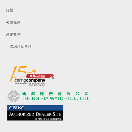
背景
私隱條款
系統要求
互聯網注意事項