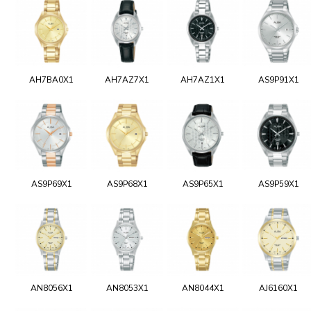
AH7BA0X1
AH7AZ7X1
AH7AZ1X1
AS9P91X1
AS9P69X1
AS9P68X1
AS9P65X1
AS9P59X1
AN8056X1
AN8053X1
AN8044X1
AJ6160X1