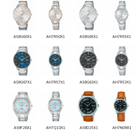
AS9G60X1
AH7R50X1
AS9G65X1
AH7R55X1
AS9G67X1
AH7R57X1
AS9G63X1
AH7R53X1
AS9F26X1
AH7Q10X1
AS9D25X1
AH7N09X1