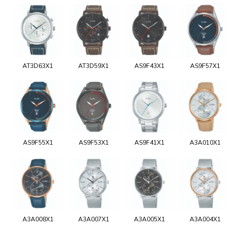
AT3D63X1
AT3D59X1
AS9F43X1
AS9F57X1
AS9F55X1
AS9F53X1
AS9F41X1
A3A010X1
A3A008X1
A3A007X1
A3A005X1
A3A004X1