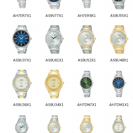
AH7ER7X1
AS9V77X1
AH7ER9X1
AS9U55X1
AS9U37X1
AS9U61X1
AS9U52X1
AS9U48X1
AS9U36X1
AS9U34X1
AH7DN7X1
AH7DM1X1