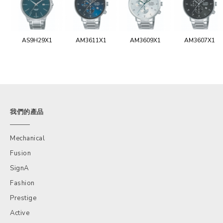
AS9H29X1
AM3611X1
AM3609X1
AM3607X1
我們的產品
Mechanical
Fusion
SignA
Fashion
Prestige
Active