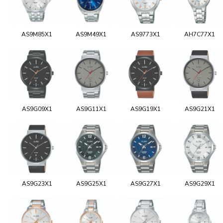
AS9M85X1
AS9M49X1
AS9773X1
AH7C77X1
AS9G09X1
AS9G11X1
AS9G19X1
AS9G21X1
AS9G23X1
AS9G25X1
AS9G27X1
AS9G29X1