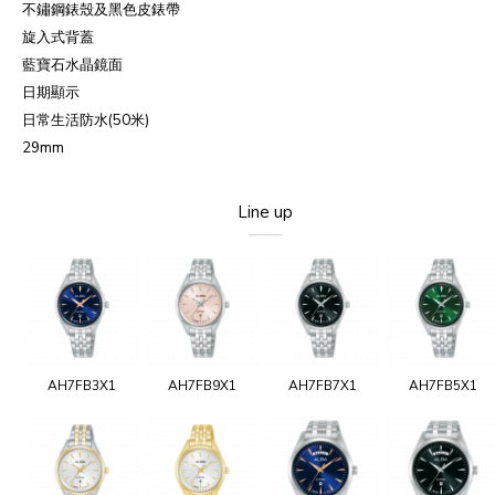
不鏽鋼錶殼及黑色皮錶帶
旋入式背蓋
藍寶石水晶鏡面
日期顯示
日常生活防水
(50
米
)
29mm
Line up
AH7FB3X1
AH7FB9X1
AH7FB7X1
AH7FB5X1