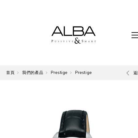
首頁
我們的產品
Prestige
Prestige
返