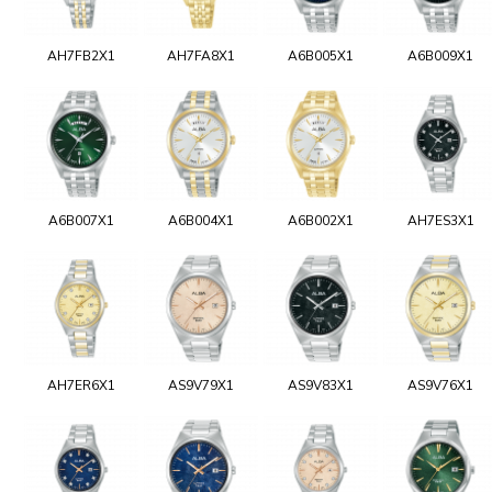
AH7FB2X1
AH7FA8X1
A6B005X1
A6B009X1
A6B007X1
A6B004X1
A6B002X1
AH7ES3X1
AH7ER6X1
AS9V79X1
AS9V83X1
AS9V76X1