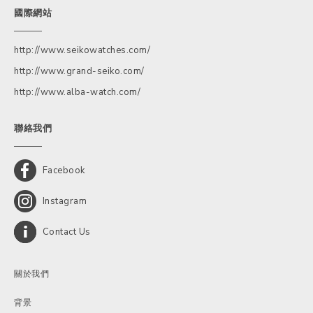
國際網站
http://www.seikowatches.com/
http://www.grand-seiko.com/
http://www.alba-watch.com/
聯絡我們
Facebook
Instagram
Contact Us
關於我們
背景