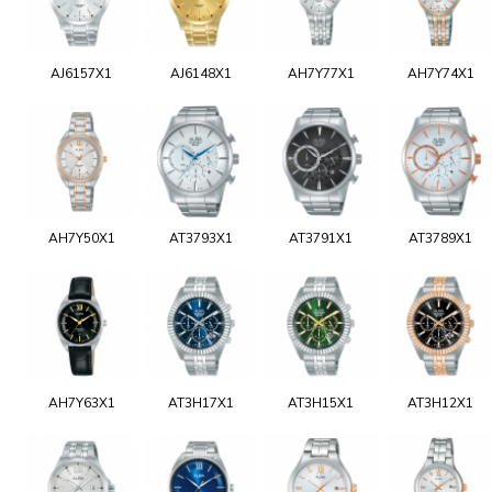
AJ6157X1
AJ6148X1
AH7Y77X1
AH7Y74X1
AH7Y50X1
AT3793X1
AT3791X1
AT3789X1
AH7Y63X1
AT3H17X1
AT3H15X1
AT3H12X1