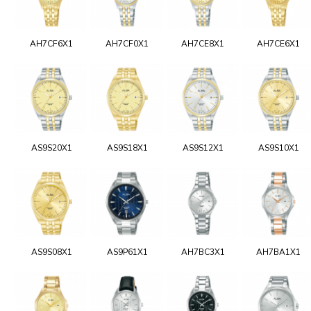
AH7CF6X1
AH7CF0X1
AH7CE8X1
AH7CE6X1
AS9S20X1
AS9S18X1
AS9S12X1
AS9S10X1
AS9S08X1
AS9P61X1
AH7BC3X1
AH7BA1X1