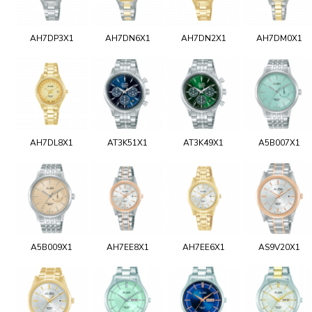
AH7DP3X1
AH7DN6X1
AH7DN2X1
AH7DM0X1
AH7DL8X1
AT3K51X1
AT3K49X1
A5B007X1
A5B009X1
AH7EE8X1
AH7EE6X1
AS9V20X1