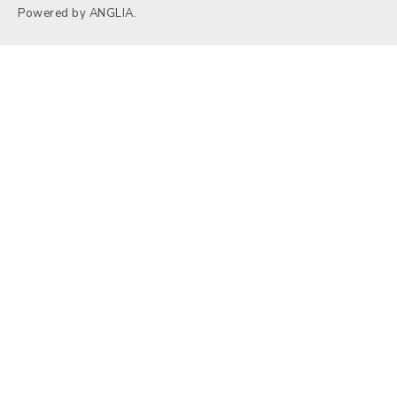
Powered by
ANGLIA
.