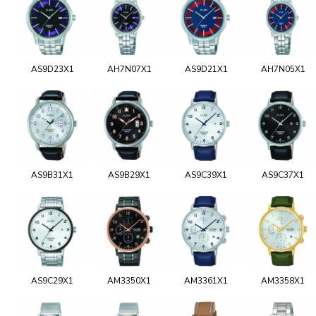
AS9D23X1
AH7N07X1
AS9D21X1
AH7N05X1
AS9B31X1
AS9B29X1
AS9C39X1
AS9C37X1
AS9C29X1
AM3350X1
AM3361X1
AM3358X1