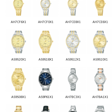
AH7CF6X1
AH7CF0X1
AH7CE8X1
AH7CE6X1
AS9S20X1
AS9S18X1
AS9S12X1
AS9S10X1
AS9S08X1
AS9P61X1
AH7BC3X1
AH7BA1X1