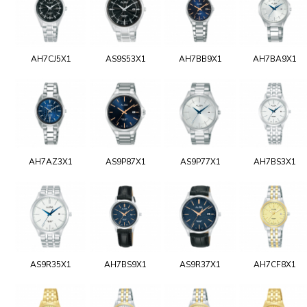
AH7CJ5X1
AS9S53X1
AH7BB9X1
AH7BA9X1
AH7AZ3X1
AS9P87X1
AS9P77X1
AH7BS3X1
AS9R35X1
AH7BS9X1
AS9R37X1
AH7CF8X1