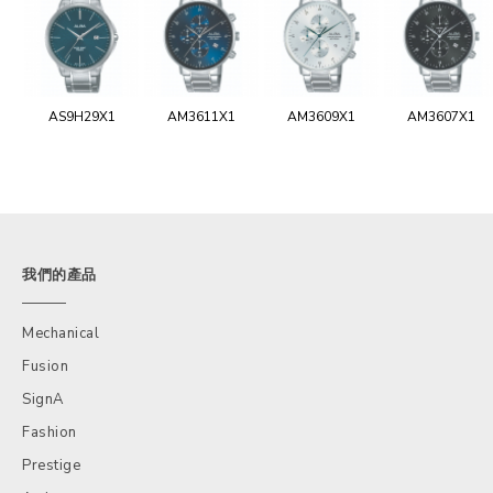
AS9H29X1
AM3611X1
AM3609X1
AM3607X1
我們的產品
Mechanical
Fusion
SignA
Fashion
Prestige