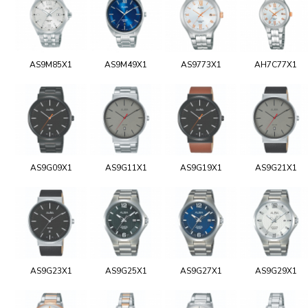
AS9M85X1
AS9M49X1
AS9773X1
AH7C77X1
AS9G09X1
AS9G11X1
AS9G19X1
AS9G21X1
AS9G23X1
AS9G25X1
AS9G27X1
AS9G29X1