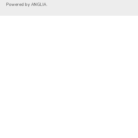
Powered by
ANGLIA
.