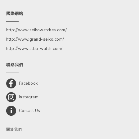
國際網站
http://www.seikowatches.com/
http://www.grand-seiko.com/
http://www.alba-watch.com/
聯絡我們
Facebook
Instagram
Contact Us
關於我們