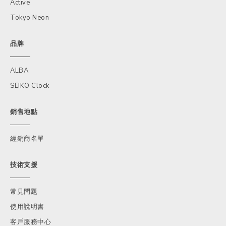
Active
Tokyo Neon
品牌
ALBA
SEIKO Clock
銷售地點
經銷商名單
技術支援
常見問題
使用說明書
客戶服務中心