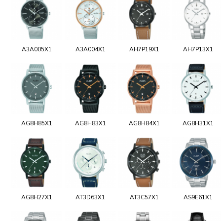
A3A005X1
A3A004X1
AH7P19X1
AH7P13X1
AG8H85X1
AG8H83X1
AG8H84X1
AG8H31X1
AG8H27X1
AT3D63X1
AT3C57X1
AS9E61X1