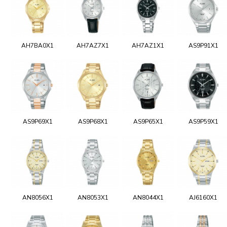
AH7BA0X1
AH7AZ7X1
AH7AZ1X1
AS9P91X1
AS9P69X1
AS9P68X1
AS9P65X1
AS9P59X1
AN8056X1
AN8053X1
AN8044X1
AJ6160X1