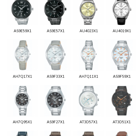
AS9E59X1
AS9E57X1
AU4023X1
AU4019X1
AH7Q17X1
AS9F33X1
AH7Q11X1
AS9F59X1
AH7Q95X1
AS9F27X1
AT3D57X1
AT3D51X1