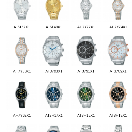
AJ6157X1
AJ6148X1
AH7Y77X1
AH7Y74X1
AH7Y50X1
AT3793X1
AT3791X1
AT3789X1
AH7Y63X1
AT3H17X1
AT3H15X1
AT3H12X1