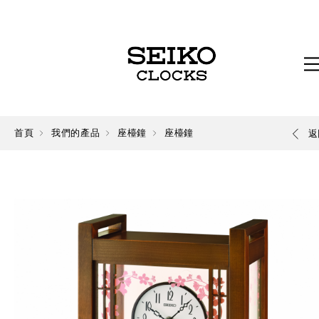
首頁
我們的產品
座檯鐘
座檯鐘
返