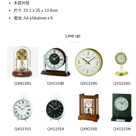
木質外殼
尺寸: 33.1 x 25 x 13.8cm
電池: AA (Alkaline) x 6
Line up
QXN236G
QXG159B
QXG158G
QXG156G
QXG155S
QXG155A
QXN235B
QXG153N