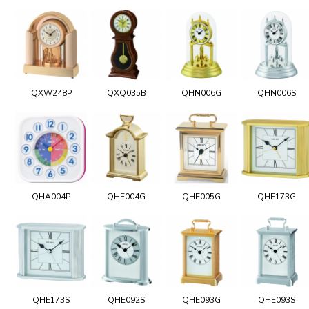
QXW248P
QXQ035B
QHN006G
QHN006S
QHA004P
QHE004G
QHE005G
QHE173G
QHE173S
QHE092S
QHE093G
QHE093S