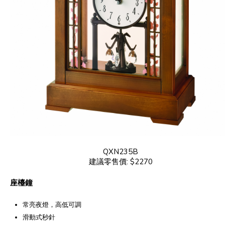
QXN235B
建議零售價: $2270
座檯鐘
常亮夜燈，高低可調
滑動式秒針