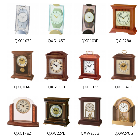
QXG103S
QXG146G
QXG103B
QXJ028A
QXQ034B
QXG123B
QXG337Z
QXG147B
QXG148Z
QXW224B
QXW235B
QXW248G