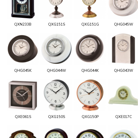
QXN233B
QXG151S
QXG151G
QHG045W
QHG045K
QHG044W
QHG044K
QHG043W
QXE061S
QXG150S
QXG150P
QXE017C