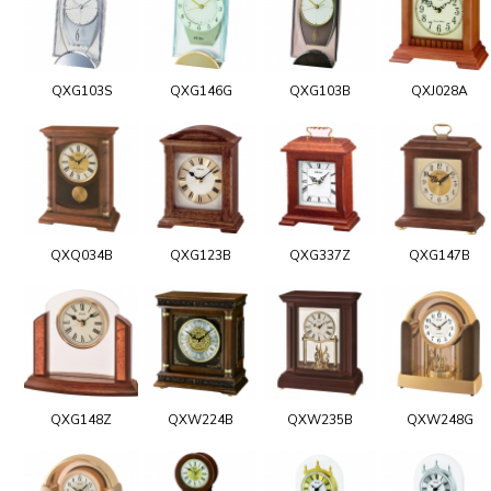
QXG103S
QXG146G
QXG103B
QXJ028A
QXQ034B
QXG123B
QXG337Z
QXG147B
QXG148Z
QXW224B
QXW235B
QXW248G