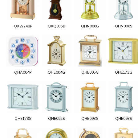
QXW248P
QXQ035B
QHN006G
QHN006S
QHA004P
QHE004G
QHE005G
QHE173G
QHE173S
QHE092S
QHE093G
QHE093S