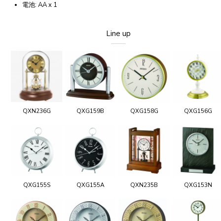
電池: AA x 1
Line up
QXN236G
QXG159B
QXG158G
QXG156G
QXG155S
QXG155A
QXN235B
QXG153N