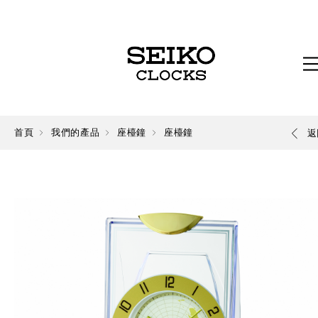
首頁
我們的產品
座檯鐘
座檯鐘
返