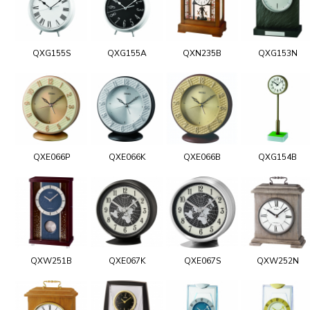
QXG155S
QXG155A
QXN235B
QXG153N
QXE066P
QXE066K
QXE066B
QXG154B
QXW251B
QXE067K
QXE067S
QXW252N