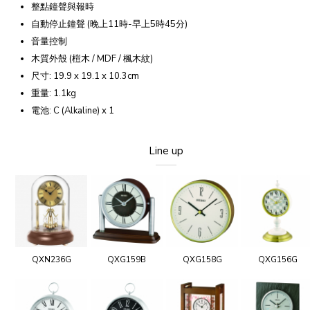
整點鐘聲與報時
自動停止鐘聲 (晚上11時-早上5時45分)
音量控制
木質外殼 (榿木 / MDF / 楓木紋)
尺寸: 19.9 x 19.1 x 10.3cm
重量: 1.1kg
電池: C (Alkaline) x 1
Line up
QXN236G
QXG159B
QXG158G
QXG156G