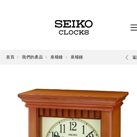
首頁
我們的產品
座檯鐘
座檯鐘
返