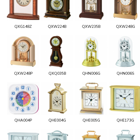
QXG148Z
QXW224B
QXW235B
QXW248G
QXW248P
QXQ035B
QHN006G
QHN006S
QHA004P
QHE004G
QHE005G
QHE173G