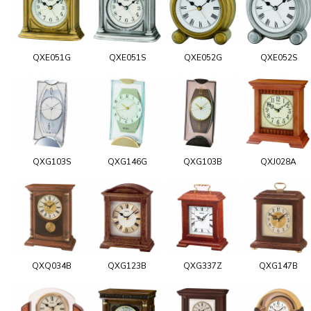
QXE051G
QXE051S
QXE052G
QXE052S
QXG103S
QXG146G
QXG103B
QXJ028A
QXQ034B
QXG123B
QXG337Z
QXG147B