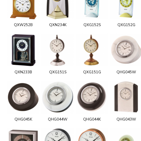
QXW252B
QXN234K
QXG152S
QXG152G
QXN233B
QXG151S
QXG151G
QHG045W
QHG045K
QHG044W
QHG044K
QHG043W