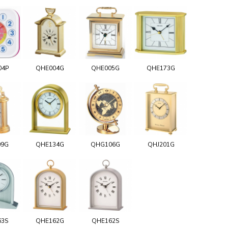
04P
QHE004G
QHE005G
QHE173G
09G
QHE134G
QHG106G
QHJ201G
63S
QHE162G
QHE162S