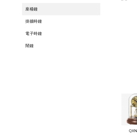
座檯鐘
掛牆時鐘
電子時鐘
鬧鐘
QXN