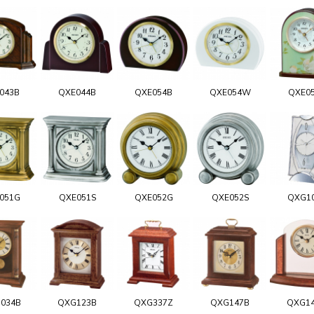
043B
QXE044B
QXE054B
QXE054W
QXE0
051G
QXE051S
QXE052G
QXE052S
QXG1
034B
QXG123B
QXG337Z
QXG147B
QXG1