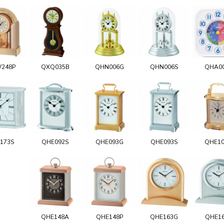
248P
QXQ035B
QHN006G
QHN006S
QHA0
173S
QHE092S
QHE093G
QHE093S
QHE1
QHE148A
QHE148P
QHE163G
QHE1