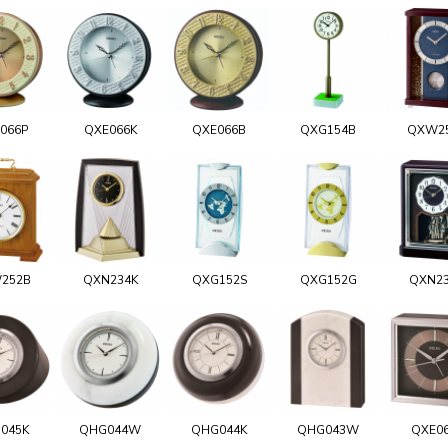
066P
QXE066K
QXE066B
QXG154B
QXW2
252B
QXN234K
QXG152S
QXG152G
QXN2
045K
QHG044W
QHG044K
QHG043W
QXE0