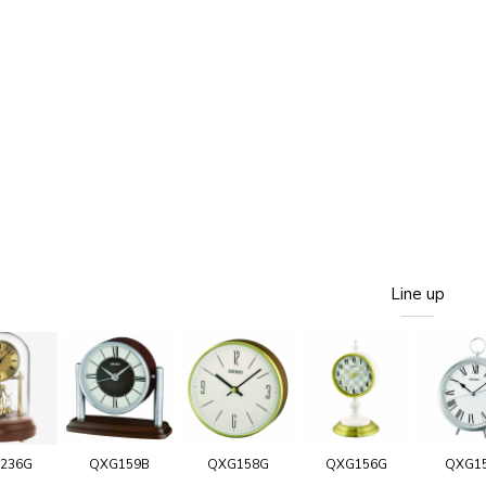
Line up
236G
QXG159B
QXG158G
QXG156G
QXG1