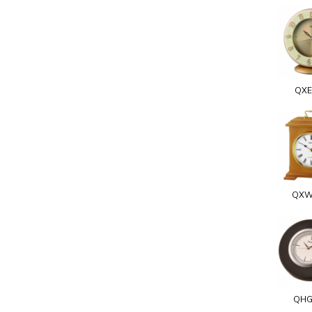
QXE
QXW
QHG