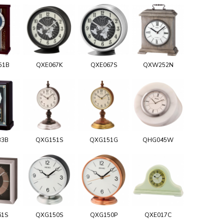
51B
QXE067K
QXE067S
QXW252N
33B
QXG151S
QXG151G
QHG045W
61S
QXG150S
QXG150P
QXE017C