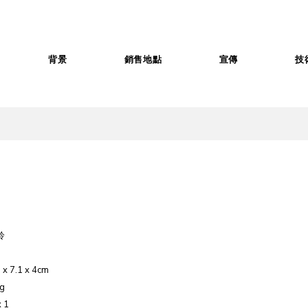
背景
銷售地點
宣傳
技
鈴
x 7.1 x 4cm
g
 1