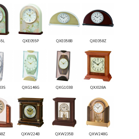
55L
QXE055P
QXE058B
QXE058Z
03S
QXG146G
QXG103B
QXJ028A
48Z
QXW224B
QXW235B
QXW248G