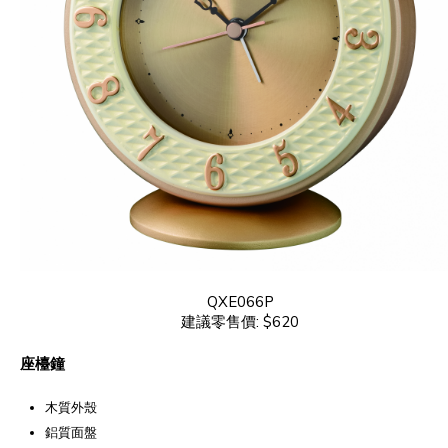
QXE066P
建議零售價: $620
座檯鐘
木質外殼
鋁質面盤