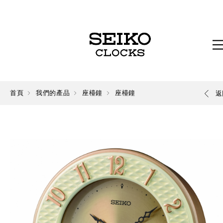
首頁
我們的產品
座檯鐘
座檯鐘
返