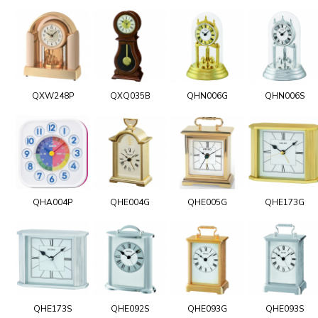
QXW248P
QXQ035B
QHN006G
QHN006S
QHA004P
QHE004G
QHE005G
QHE173G
QHE173S
QHE092S
QHE093G
QHE093S