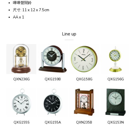
嗶嗶聲鬧鈴
尺寸: 11 x 12 x 7.5cm
AA x 1
Line up
QXN236G
QXG159B
QXG158G
QXG156G
QXG155S
QXG155A
QXN235B
QXG153N