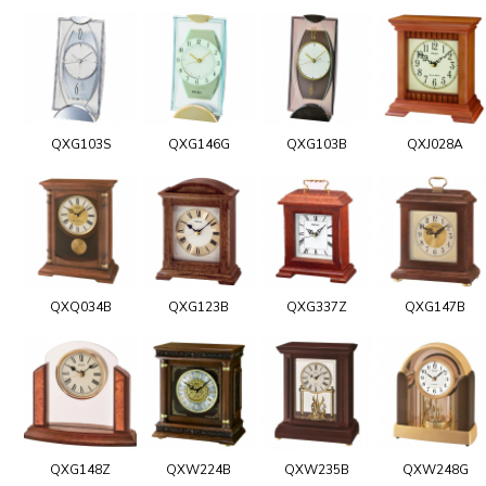
QXG103S
QXG146G
QXG103B
QXJ028A
QXQ034B
QXG123B
QXG337Z
QXG147B
QXG148Z
QXW224B
QXW235B
QXW248G