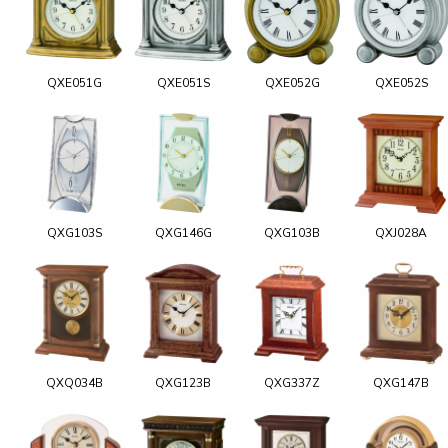
QXE051G
QXE051S
QXE052G
QXE052S
QXG103S
QXG146G
QXG103B
QXJ028A
QXQ034B
QXG123B
QXG337Z
QXG147B