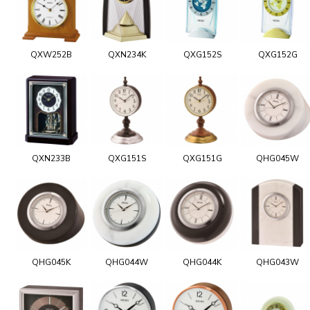
QXW252B
QXN234K
QXG152S
QXG152G
QXN233B
QXG151S
QXG151G
QHG045W
QHG045K
QHG044W
QHG044K
QHG043W