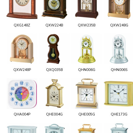
QXG148Z
QXW224B
QXW235B
QXW248G
QXW248P
QXQ035B
QHN006G
QHN006S
QHA004P
QHE004G
QHE005G
QHE173G