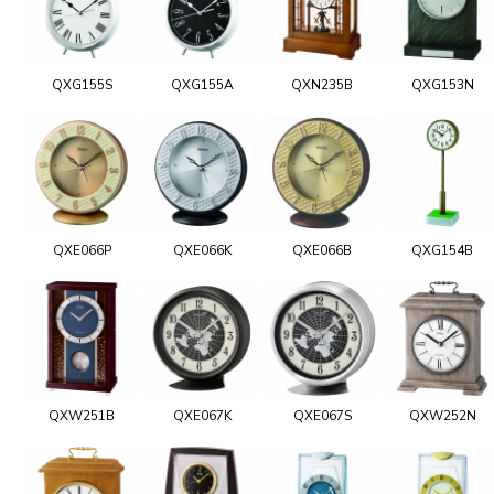
QXG155S
QXG155A
QXN235B
QXG153N
QXE066P
QXE066K
QXE066B
QXG154B
QXW251B
QXE067K
QXE067S
QXW252N