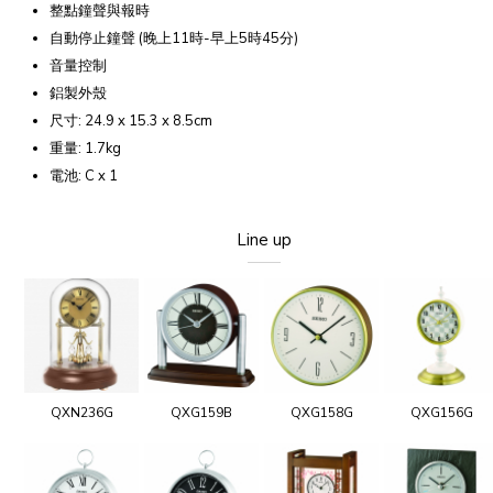
整點鐘聲與報時
自動停止鐘聲 (晚上11時-早上5時45分)
音量控制
鋁製外殼
尺寸: 24.9 x 15.3 x 8.5cm
重量: 1.7kg
電池: C x 1
Line up
QXN236G
QXG159B
QXG158G
QXG156G