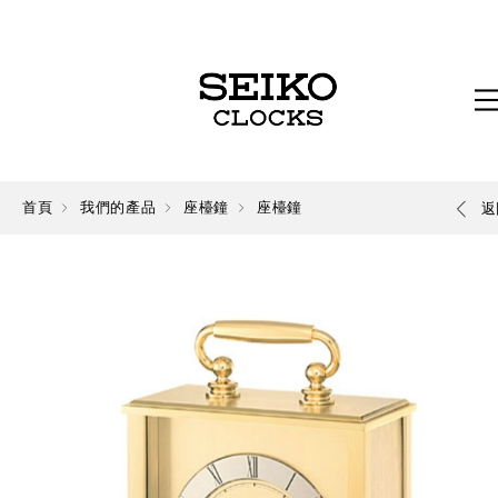
首頁
我們的產品
座檯鐘
座檯鐘
返