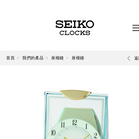
首頁
我們的產品
座檯鐘
座檯鐘
返