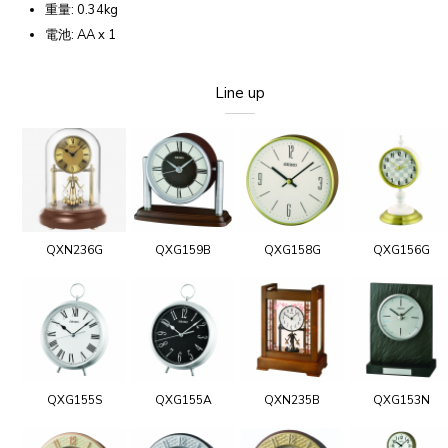
重量: 0.34kg
電池: AA x 1
Line up
QXN236G
QXG159B
QXG158G
QXG156G
QXG155S
QXG155A
QXN235B
QXG153N