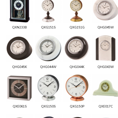
QXN233B
QXG151S
QXG151G
QHG045W
QHG045K
QHG044W
QHG044K
QHG043W
QXE061S
QXG150S
QXG150P
QXE017C