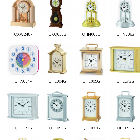
QXW248P
QXQ035B
QHN006G
QHN006S
QHA004P
QHE004G
QHE005G
QHE173G
QHE173S
QHE092S
QHE093G
QHE093S