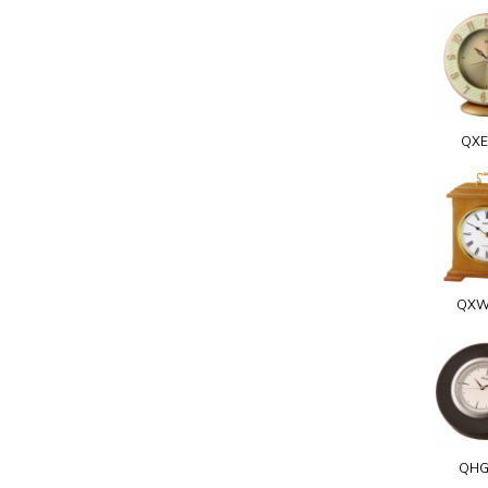
QXE
QXW
QHG