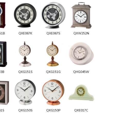
51B
QXE067K
QXE067S
QXW252N
33B
QXG151S
QXG151G
QHG045W
61S
QXG150S
QXG150P
QXE017C