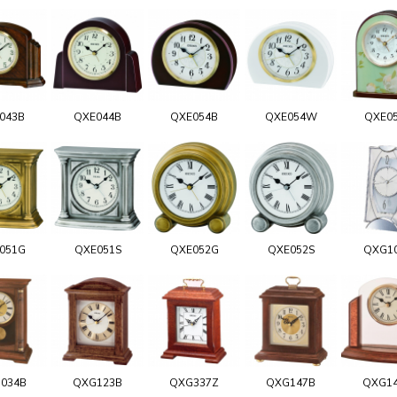
043B
QXE044B
QXE054B
QXE054W
QXE0
051G
QXE051S
QXE052G
QXE052S
QXG1
034B
QXG123B
QXG337Z
QXG147B
QXG1