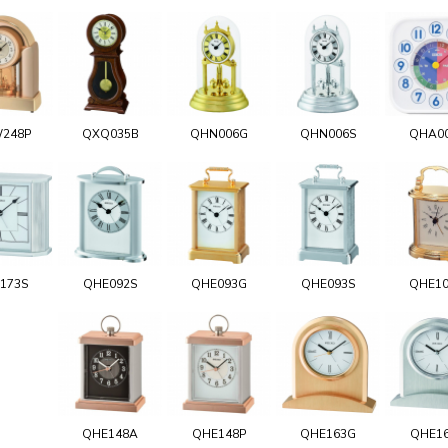
248P
QXQ035B
QHN006G
QHN006S
QHA0
173S
QHE092S
QHE093G
QHE093S
QHE1
QHE148A
QHE148P
QHE163G
QHE1