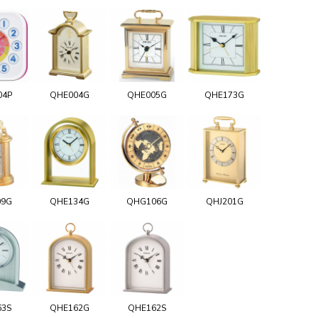
04P
QHE004G
QHE005G
QHE173G
09G
QHE134G
QHG106G
QHJ201G
63S
QHE162G
QHE162S