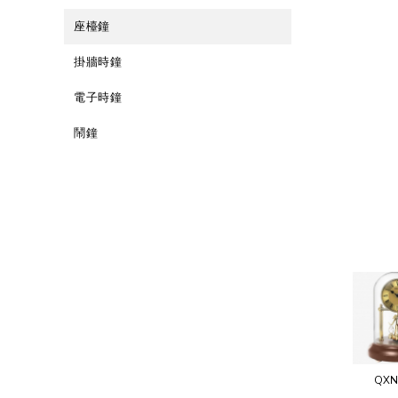
座檯鐘
掛牆時鐘
電子時鐘
鬧鐘
QXN