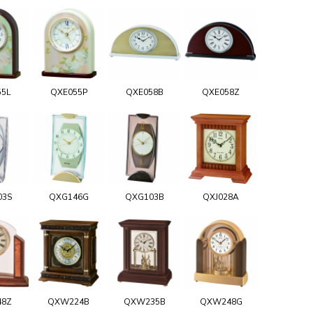
55L
QXE055P
QXE058B
QXE058Z
03S
QXG146G
QXG103B
QXJ028A
48Z
QXW224B
QXW235B
QXW248G