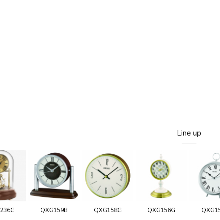
Line up
236G
QXG159B
QXG158G
QXG156G
QXG1