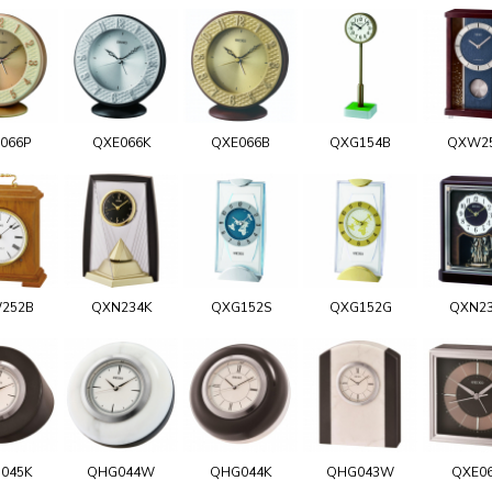
066P
QXE066K
QXE066B
QXG154B
QXW2
252B
QXN234K
QXG152S
QXG152G
QXN2
045K
QHG044W
QHG044K
QHG043W
QXE0