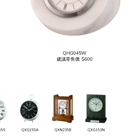
QHG045W
建議零售價: $600
55S
QXG155A
QXN235B
QXG153N