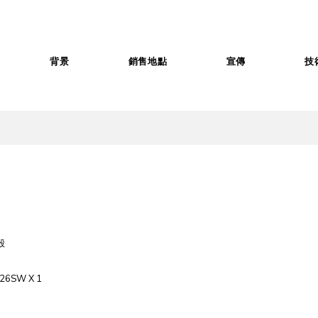
背景
銷售地點
宣傳
技
殼
26SW X 1