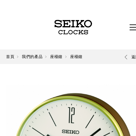
首頁
我們的產品
座檯鐘
座檯鐘
返