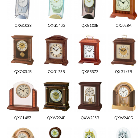
QXG103S
QXG146G
QXG103B
QXJ028A
QXQ034B
QXG123B
QXG337Z
QXG147B
QXG148Z
QXW224B
QXW235B
QXW248G