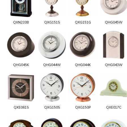
QXN233B
QXG151S
QXG151G
QHG045W
QHG045K
QHG044W
QHG044K
QHG043W
QXE061S
QXG150S
QXG150P
QXE017C