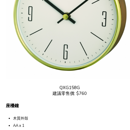
QXG158G
建議零售價: $760
座檯鐘
木質外殼
AA x 1