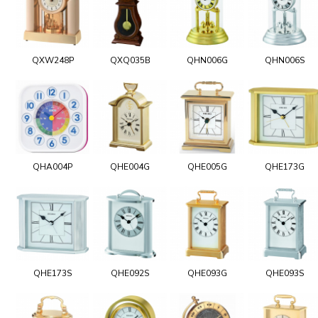
QXW248P
QXQ035B
QHN006G
QHN006S
QHA004P
QHE004G
QHE005G
QHE173G
QHE173S
QHE092S
QHE093G
QHE093S