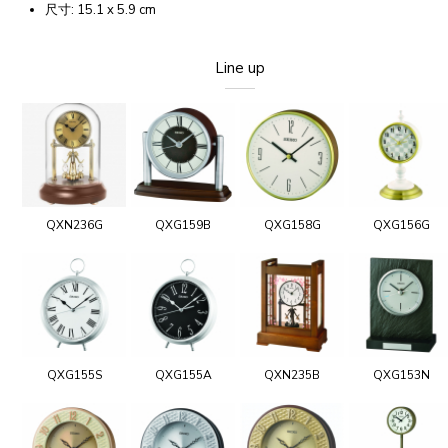
尺寸: 15.1 x 5.9 cm
Line up
QXN236G
QXG159B
QXG158G
QXG156G
QXG155S
QXG155A
QXN235B
QXG153N