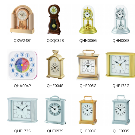
QXW248P
QXQ035B
QHN006G
QHN006S
QHA004P
QHE004G
QHE005G
QHE173G
QHE173S
QHE092S
QHE093G
QHE093S