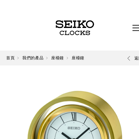
首頁
我們的產品
座檯鐘
座檯鐘
返