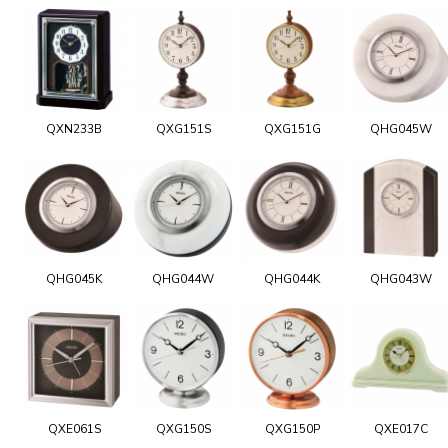
QXN233B
QXG151S
QXG151G
QHG045W
QHG045K
QHG044W
QHG044K
QHG043W
QXE061S
QXG150S
QXG150P
QXE017C