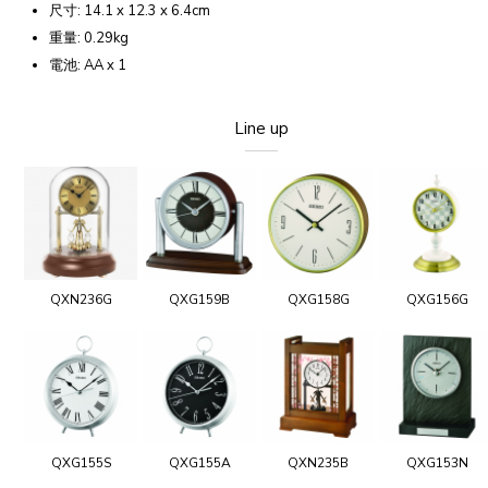
尺寸: 14.1 x 12.3 x 6.4cm
重量: 0.29kg
電池: AA x 1
Line up
QXN236G
QXG159B
QXG158G
QXG156G
QXG155S
QXG155A
QXN235B
QXG153N