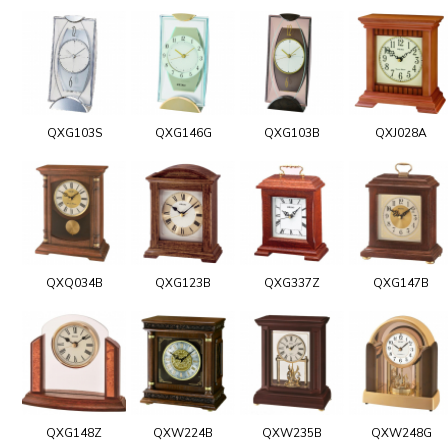
QXG103S
QXG146G
QXG103B
QXJ028A
QXQ034B
QXG123B
QXG337Z
QXG147B
QXG148Z
QXW224B
QXW235B
QXW248G