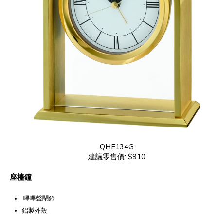
QHE134G
建議零售價: $910
座檯鐘
嗶嗶聲鬧鈴
鋁製外殼