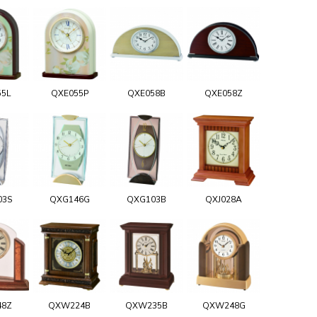
55L
QXE055P
QXE058B
QXE058Z
03S
QXG146G
QXG103B
QXJ028A
48Z
QXW224B
QXW235B
QXW248G