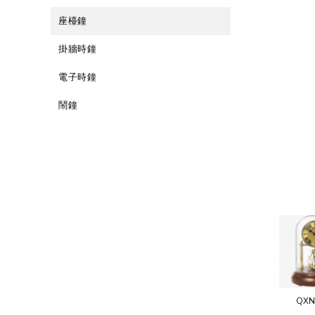
座檯鐘
掛牆時鐘
電子時鐘
鬧鐘
QXN