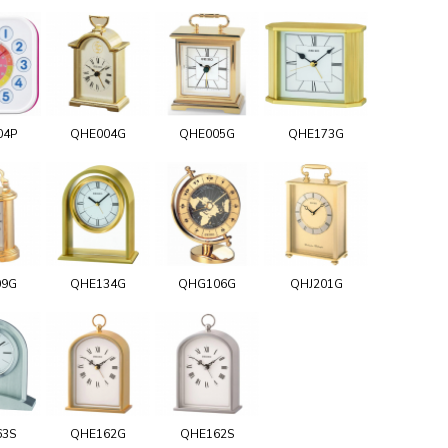
04P
QHE004G
QHE005G
QHE173G
09G
QHE134G
QHG106G
QHJ201G
63S
QHE162G
QHE162S