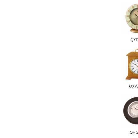
QXE
QXW
QHG