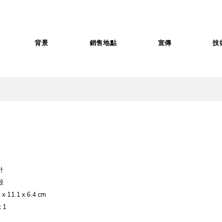
背景
銷售地點
宣傳
技
針
殼
x 11.1 x 6.4 cm
 1