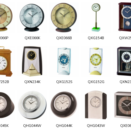
066P
QXE066K
QXE066B
QXG154B
QXW2
252B
QXN234K
QXG152S
QXG152G
QXN2
045K
QHG044W
QHG044K
QHG043W
QXE0