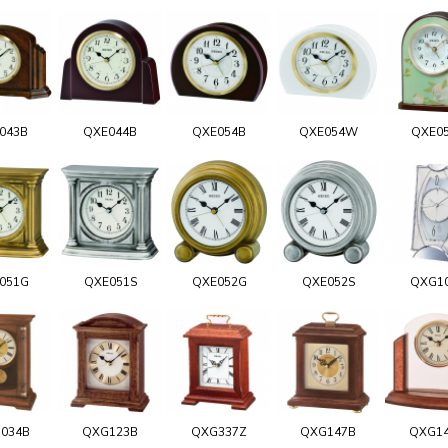
043B
QXE044B
QXE054B
QXE054W
QXE0
051G
QXE051S
QXE052G
QXE052S
QXG1
034B
QXG123B
QXG337Z
QXG147B
QXG1