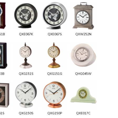
51B
QXE067K
QXE067S
QXW252N
33B
QXG151S
QXG151G
QHG045W
61S
QXG150S
QXG150P
QXE017C