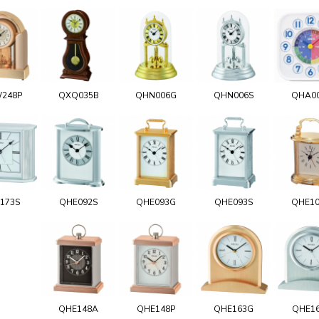
248P
QXQ035B
QHN006G
QHN006S
QHA0
173S
QHE092S
QHE093G
QHE093S
QHE1
QHE148A
QHE148P
QHE163G
QHE1