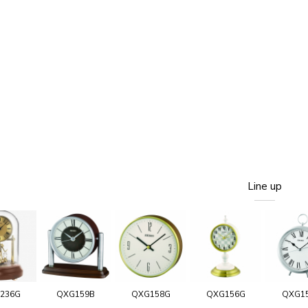
Line up
236G
QXG159B
QXG158G
QXG156G
QXG1