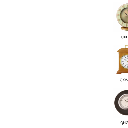
QXE
QXW
QHG