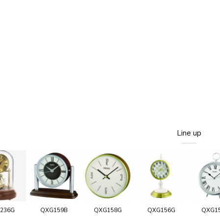
Line up
236G
QXG159B
QXG158G
QXG156G
QXG1