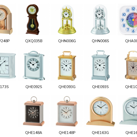
248P
QXQ035B
QHN006G
QHN006S
QHA0
173S
QHE092S
QHE093G
QHE093S
QHE1
QHE148A
QHE148P
QHE163G
QHE1