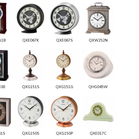
51B
QXE067K
QXE067S
QXW252N
33B
QXG151S
QXG151G
QHG045W
61S
QXG150S
QXG150P
QXE017C