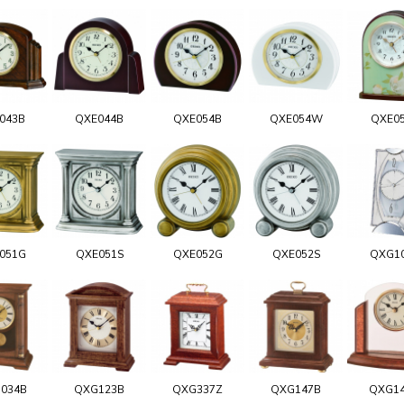
043B
QXE044B
QXE054B
QXE054W
QXE0
051G
QXE051S
QXE052G
QXE052S
QXG1
034B
QXG123B
QXG337Z
QXG147B
QXG1