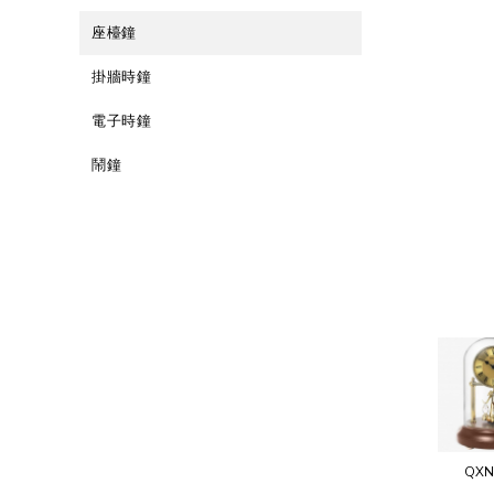
座檯鐘
掛牆時鐘
電子時鐘
鬧鐘
QXN