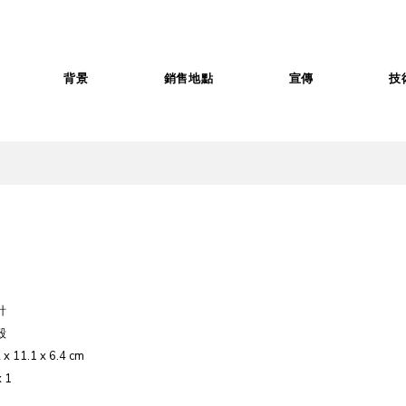
背景
銷售地點
宣傳
技
針
殼
x 11.1 x 6.4 cm
 1