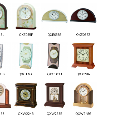
55L
QXE055P
QXE058B
QXE058Z
03S
QXG146G
QXG103B
QXJ028A
48Z
QXW224B
QXW235B
QXW248G