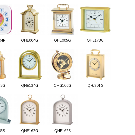
04P
QHE004G
QHE005G
QHE173G
09G
QHE134G
QHG106G
QHJ201G
63S
QHE162G
QHE162S