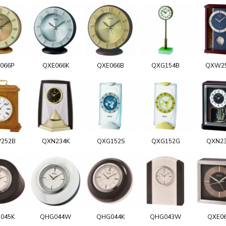
066P
QXE066K
QXE066B
QXG154B
QXW2
252B
QXN234K
QXG152S
QXG152G
QXN2
045K
QHG044W
QHG044K
QHG043W
QXE0