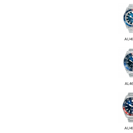
AU4
AL4
AU4