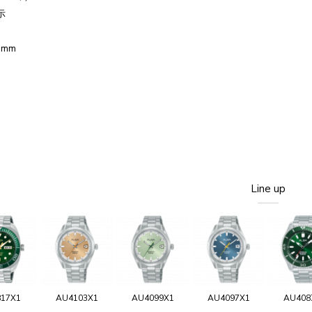
示
 mm
Line up
817X1
AU4103X1
AU4099X1
AU4097X1
AU408