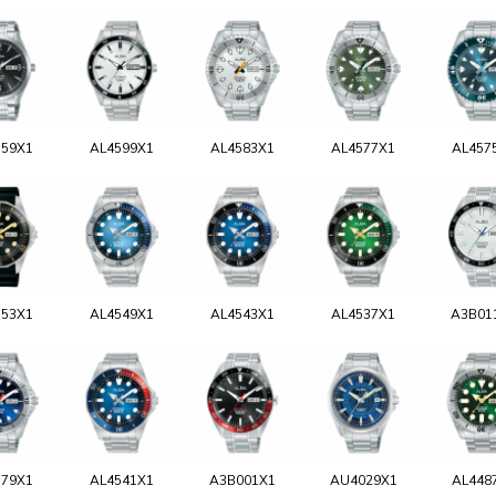
159X1
AL4599X1
AL4583X1
AL4577X1
AL457
553X1
AL4549X1
AL4543X1
AL4537X1
A3B01
579X1
AL4541X1
A3B001X1
AU4029X1
AL448