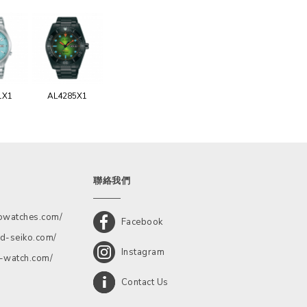
1X1
AL4285X1
聯絡我們
kowatches.com/
Facebook
d-seiko.com/
Instagram
a-watch.com/
Contact Us