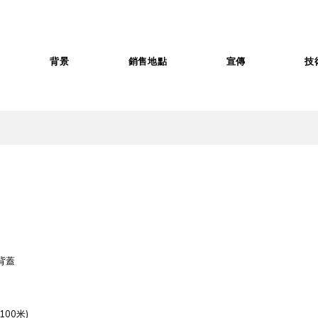
背景
銷售地點
宣傳
技
背蓋
00米)