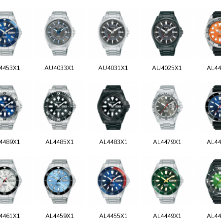
4453X1
AU4033X1
AU4031X1
AU4025X1
AL44
4489X1
AL4485X1
AL4483X1
AL4479X1
AL44
4461X1
AL4459X1
AL4455X1
AL4449X1
AL44