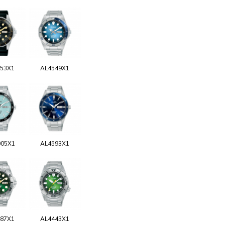
53X1
AL4549X1
05X1
AL4593X1
87X1
AL4443X1