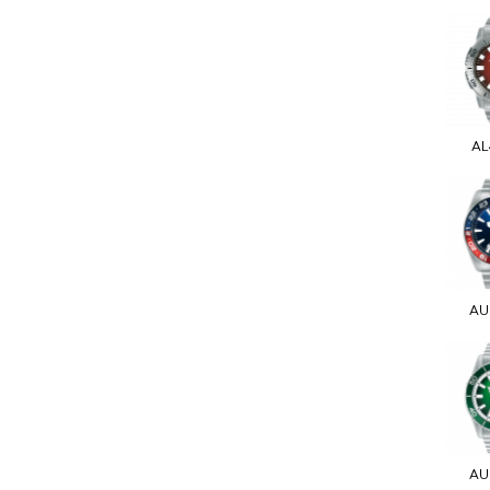
AL
AU
AU