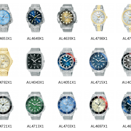
4653X1
AL4649X1
AL4639X1
AL4798X1
AL47
4782X1
AU4043X1
AU4051X1
AL4715X1
AU40
4721X1
AL4713X1
AL4703X1
AL4697X1
AL46