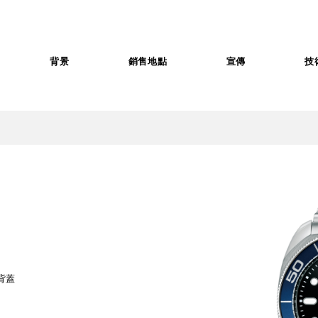
背景
銷售地點
宣傳
技
背蓋