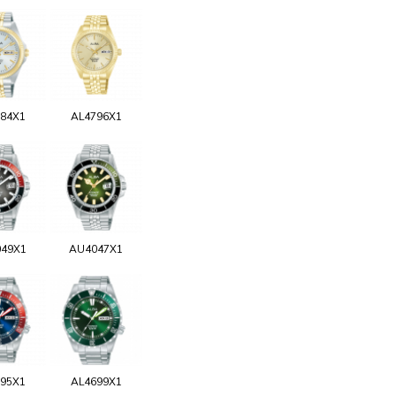
84X1
AL4796X1
49X1
AU4047X1
95X1
AL4699X1