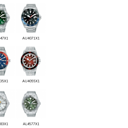
47X1
AU4071X1
35X1
AU4055X1
83X1
AL4577X1