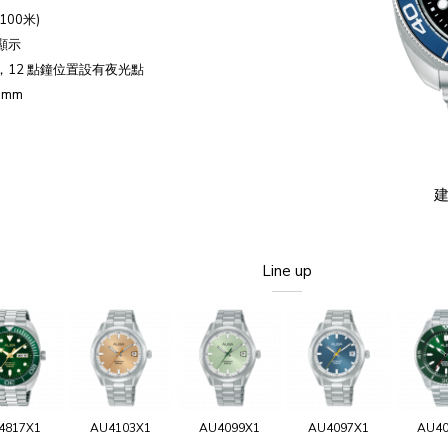
00米)
顯示
，12 點鐘位置設有夜光點
 mm
建
Line up
4817X1
AU4103X1
AU4099X1
AU4097X1
AU40