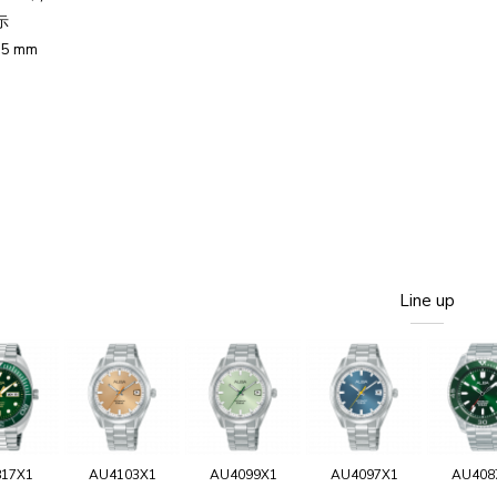
示
5 mm
Line up
817X1
AU4103X1
AU4099X1
AU4097X1
AU408