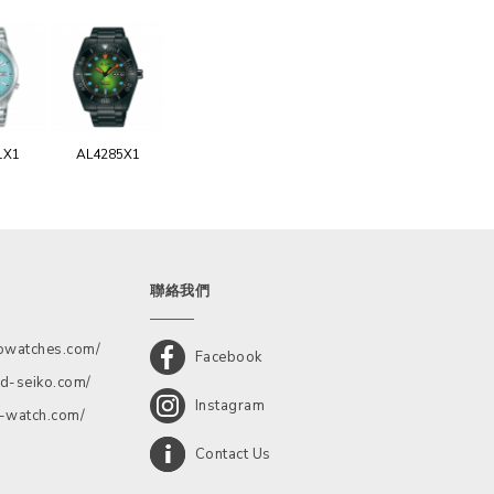
1X1
AL4285X1
聯絡我們
kowatches.com/
Facebook
d-seiko.com/
Instagram
a-watch.com/
Contact Us