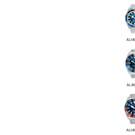
AU4
AL4
AU4