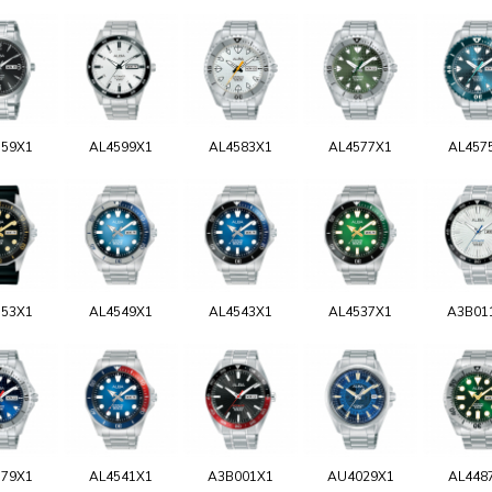
159X1
AL4599X1
AL4583X1
AL4577X1
AL457
553X1
AL4549X1
AL4543X1
AL4537X1
A3B01
579X1
AL4541X1
A3B001X1
AU4029X1
AL448