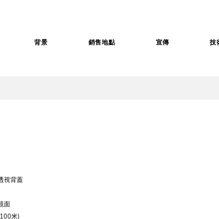
背景
銷售地點
宣傳
技
透視背蓋
鏡面
00米)