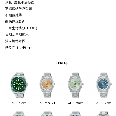
米色
+
黑色漸層錶面
不鏽鋼錶殼及背蓋
不鏽鋼錶帶
礦物玻璃鏡面
日常生活防水
(100
米
)
日期及星期顯示
雙向旋轉錶圈
錶盤直徑：
46 mm
Line up
AL4817X1
AU4103X1
AU4099X1
AU4097X1