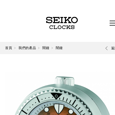
首頁
我們的產品
鬧鐘
鬧鐘
返