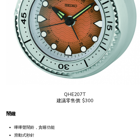
QHE207T
建議零售價: $300
鬧鐘
嗶嗶聲鬧鈴，貪睡功能
滑動式秒針