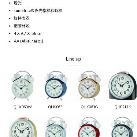
燈光
LumiBrite®夜光指標和時標
旋轉表圈
塑膠外殼
4 X 9.7 X .55 cm
AA (Alkaline) x 1
Line up
QHK063W
QHK063L
QHK063G
QHE211K