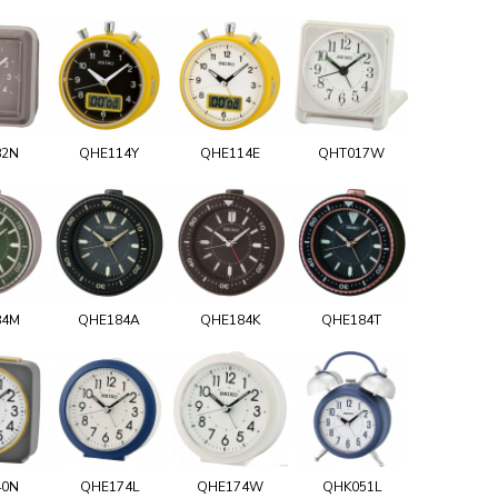
82N
QHE114Y
QHE114E
QHT017W
84M
QHE184A
QHE184K
QHE184T
40N
QHE174L
QHE174W
QHK051L