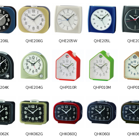
206L
QHE206G
QHE205W
QHE205L
QHE2
204K
QHE204G
QHP010R
QHP010M
QHP0
062K
QHK062G
QHK060Q
QHK060J
QHK0