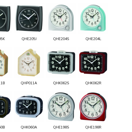
05K
QHE205J
QHE204S
QHE204L
11B
QHP011A
QHK062S
QHK062R
60B
QHK060A
QHE198S
QHE198R