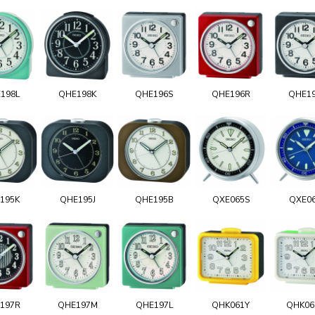
198L
QHE198K
QHE196S
QHE196R
QHE1
195K
QHE195J
QHE195B
QXE065S
QXE0
197R
QHE197M
QHE197L
QHK061Y
QHK0