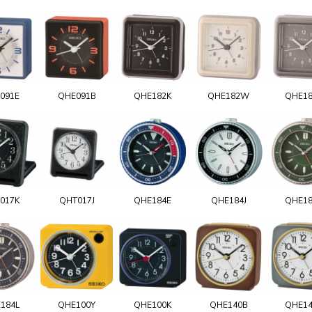
091E
QHE091B
QHE182K
QHE182W
QHE1
017K
QHT017J
QHE184E
QHE184J
QHE1
184L
QHE100Y
QHE100K
QHE140B
QHE1