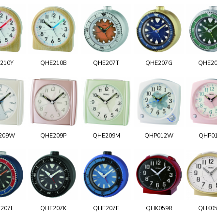
210Y
QHE210B
QHE207T
QHE207G
QHE2
209W
QHE209P
QHE209M
QHP012W
QHP0
207L
QHE207K
QHE207E
QHK059R
QHK0