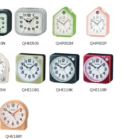
50N
QHK050S
QHP002M
QHP002P
03W
QHE118G
QHE118K
QHE118R
QHE168Y