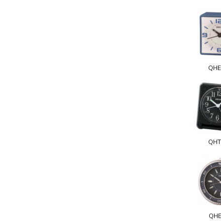
QHE
QHT
QHE