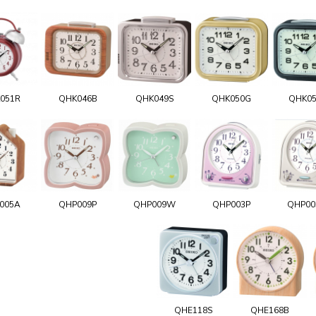
051R
QHK046B
QHK049S
QHK050G
QHK0
005A
QHP009P
QHP009W
QHP003P
QHP0
QHE118S
QHE168B