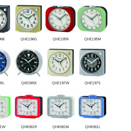
96K
QHE196G
QHE195R
QHE195M
65L
QXE065K
QHE197W
QHE197S
61W
QHK061R
QHK061N
QHK061L