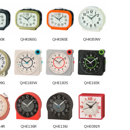
60K
QHK060G
QHK060E
QHK059W
99G
QHE183W
QHE183S
QHE183K
54R
QHE136R
QHE136J
QHE091R