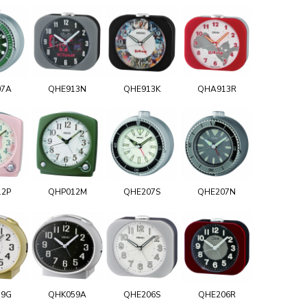
07A
QHE913N
QHE913K
QHA913R
12P
QHP012M
QHE207S
QHE207N
59G
QHK059A
QHE206S
QHE206R