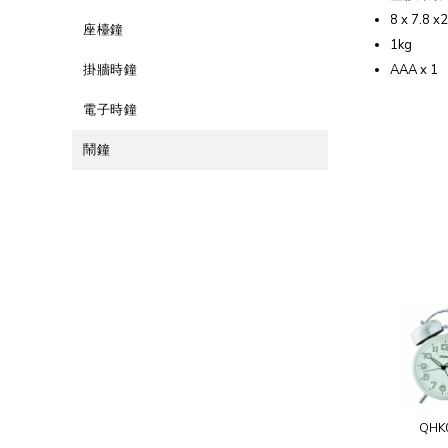
8 x 7.8 x
座檯鐘
1kg
掛牆時鐘
AAA x 1
電子時鐘
鬧鐘
QHK