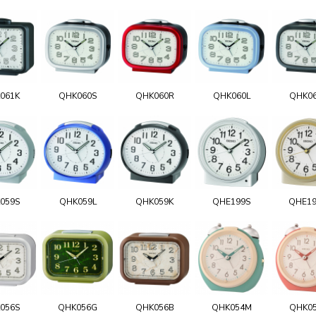
061K
QHK060S
QHK060R
QHK060L
QHK0
059S
QHK059L
QHK059K
QHE199S
QHE1
056S
QHK056G
QHK056B
QHK054M
QHK0