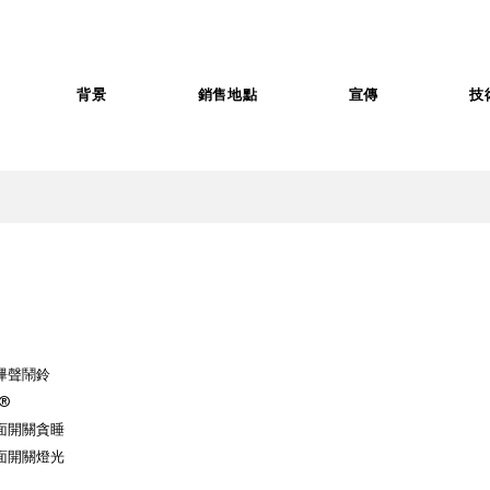
背景
銷售地點
宣傳
技
嗶聲鬧鈴
e®
面開關貪睡
面開關燈光