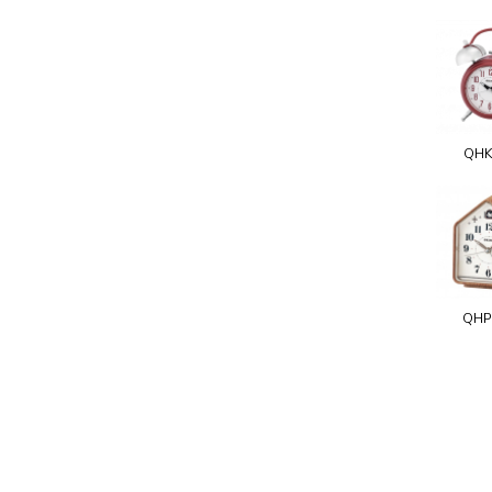
QHK
QHP