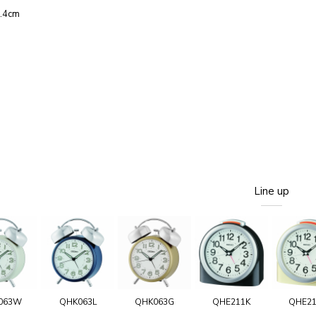
2.4cm
Line up
063W
QHK063L
QHK063G
QHE211K
QHE2