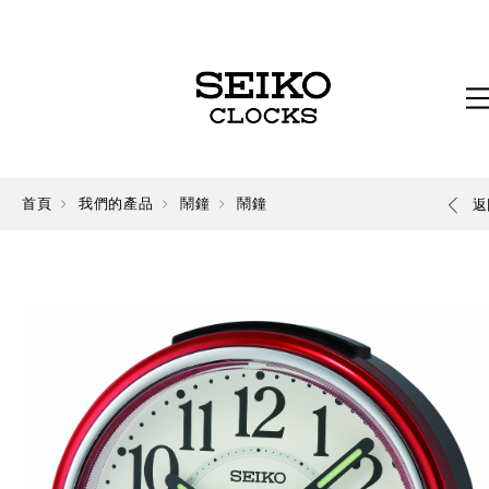
首頁
我們的產品
鬧鐘
鬧鐘
返