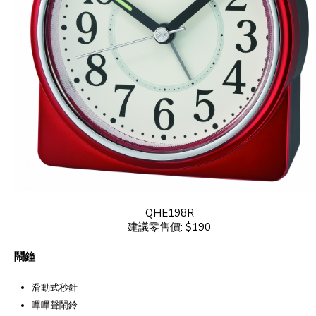
QHE198R
建議零售價: $190
鬧鐘
滑動式秒針
嗶嗶聲鬧鈴