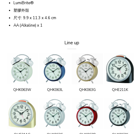
LumiBrite®
塑膠外殼
尺寸: 9.9 x 11.3 x 4.6 cm
AA (Alkaline) x 1
Line up
QHK063W
QHK063L
QHK063G
QHE211K