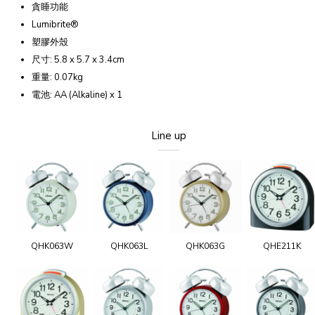
貪睡功能
Lumibrite®
塑膠外殼
尺寸: 5.8 x 5.7 x 3.4cm
重量: 0.07kg
電池: AA (Alkaline) x 1
Line up
QHK063W
QHK063L
QHK063G
QHE211K