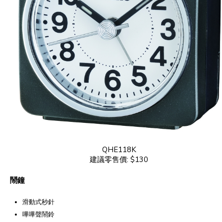
QHE118K
建議零售價: $130
鬧鐘
滑動式秒針
嗶嗶聲鬧鈴